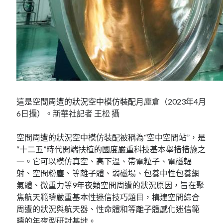
這是空間周遭的狀況空中模仿裝配月塵倉（2023年4月
6日攝）。新華社記者 王松 攝
空間周遭的狀況空中模仿裝配被稱為“空中空間站”，是
“十二五”時代開端扶植的國度嚴重科技基本舉措措施之
一。它可以模仿真空、高下溫、帶電粒子、電磁輻
射、空間粉塵、等離子體、弱磁場、
包養
中性
包養網
氣體、微重力等9年夜類空間周遭的狀況原因，旨在聚
焦航天範疇嚴重基本性迷信技巧題目，構建空間綜合
周遭的狀況與航天器、性命體和等離子體感化迷信範
疇的年夜型研討基地。