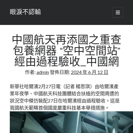
眼淚不認輸
開
啟
主
要
選
單
中國航天再添國之重查
包養網器 “空中空間站”
經由過程驗收_中國網
作者:
admin
發佈日期:
2024 年 6 月 12 日
新華社哈爾濱2月27日電（記者 楊思琪）由哈爾濱產
業年夜學、中國航天科技團體結合扶植的空間周遭的
狀況空中模仿裝配27日在哈爾濱經由過程驗收。這是
我國航天範疇首個國度嚴重科技基本舉措措施。