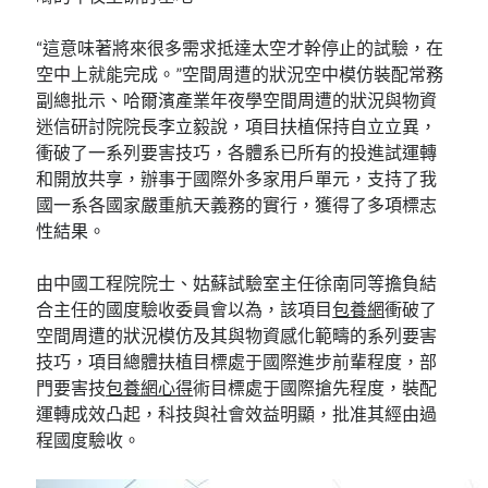
“這意味著將來很多需求抵達太空才幹停止的試驗，在
空中上就能完成。”空間周遭的狀況空中模仿裝配常務
副總批示、哈爾濱產業年夜學空間周遭的狀況與物資
迷信研討院院長李立毅說，項目扶植保持自立立異，
衝破了一系列要害技巧，各體系已所有的投進試運轉
和開放共享，辦事于國際外多家用戶單元，支持了我
國一系各國家嚴重航天義務的實行，獲得了多項標志
性結果。
由中國工程院院士、姑蘇試驗室主任徐南同等擔負結
合主任的國度驗收委員會以為，該項目
包養網
衝破了
空間周遭的狀況模仿及其與物資感化範疇的系列要害
技巧，項目總體扶植目標處于國際進步前輩程度，部
門要害技
包養網心得
術目標處于國際搶先程度，裝配
運轉成效凸起，科技與社會效益明顯，批准其經由過
程國度驗收。