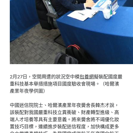
2月27日，空間周遭的狀況空中模
包養網
擬裝配國度嚴
重科技基本舉措措施項目國度驗收會現場。（哈爾濱
產業年夜學供圖）
中國迷信院院士、哈爾濱產業年夜黌舍長韓杰才說，
該裝配對我國嚴重科技立異衝破、財產轉型進級、高
端人才培養等具有主要意義。將來黌舍將不竭優化妝
置技巧目標，連續進步裝配迷信程度，加快構成更多