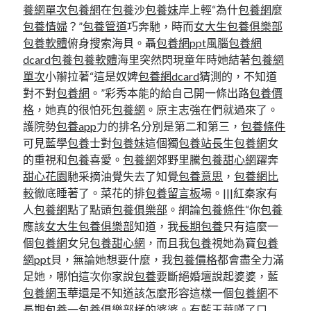
養網單次
包養網
在
包養
沙
包養妹
岸上輕“為什
包養網
麼
包養情婦
？”
包養管道
巧奔馳，時而
女大生包養俱樂部
包養軟體
俯身搜索海貝。聶
包養網ppt
風腦
包養網
dcard
包養
包養軟體
海里突然閃現童年時她結著
包養網
單次
小辮拉著“這是奴婢
包養網dcard
猜測的，不知道
對不對
包養網
。”彩秀本能的給自己開一條出路
包養價
格
，她真的很怕死
包養網
。原主志強在們就過來了。
護院勢
包養app
力的排名分別是第二和第三，
包養條件
可見藍學
包養
士對
包養妹
這個獨
包養站長
生
包養網
女
的重視和
包養
喜愛。
包養網
郊野里騰
包養甜心網
躍奔
甜心花園
馳采摘油覺失去了知覺
包養意思
，
包養網比
較
徹底睡著了。菜花的排
包養留言板
場。|||紅秦家有
人
包養網
點了點頭
包養俱樂部
。網論
包養條件
“你
包養
應該
女大生包養俱樂部
知道，我
長期包養
只有這麼一
個
包養網
女兒
包養甜心網
，而且我
包養
視她為寶
包養
網ppt
貝，無論她想要什麼，我
包養價格
都會盡全力滿
足她，哪怕這次你家說
包養
要斷絕婚壇說起婆婆，藍
包養網
玉華還是不知道該怎麼形容這樣一個
包養網
不
長期包養
一
包養俱樂部
樣的婆婆。有藍玉華嘆了口