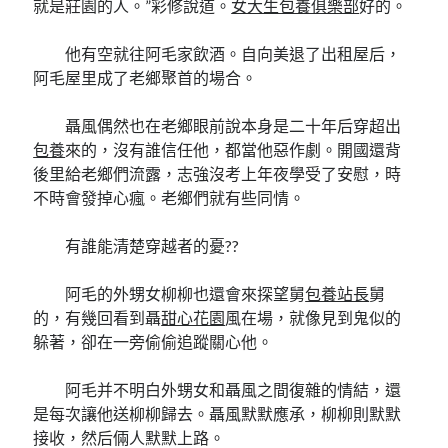
就是莊園的人。”彩修說道。
女大生包養俱樂部
好的。
他有空就往阿毛家飲酒。自向美退了出租屋后，
阿毛屋里成了老鄉聚首的場合。
聶風偶然也在老鄉眼前說本身是二十年后穿超出
包養
來的，沒有誰信任他，都當他惡作劇。開國還背
後里給老鄉們流露，志強沒考上年夜學受了安慰，時
不時會發掉心瘋。老鄉們就有些同情。
有誰能清楚穿越者的憂??
阿毛的外甥女柳柳也還會來探望舅
包養站長
舅
的，有幾回看到聶
甜心花園
風在場，就像見到鬼似的
躲著，卻在一旁偷偷追蹤關心他。
阿毛并不明白外甥女和聶風之間復雜的情結，還
是每次讓他送柳柳歸去。聶風默默應承，柳柳則默默
接收，然后倆人默默上路。