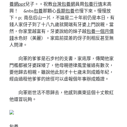
養網ppt
兒子。。祝教
台灣包養網
員周
包養行情
末高
興！ &nbs
包養
那顆心
長期包養
也慢下來。慢慢放
下。p; 南岳后山一片，不論是二十年前仍是本日，有
錢人家伢子到了十八九歲就開端有牙婆上門說親，當
然，你家里越富有，牙婆說給的妹子越
包養一個月價
錢
水色好（美麗）。家庭前提差的伢子則相反甚至無
人問津。
向軍的爹爹是石步村的支書，家底厚，傳聞他家
門檻都被牙婆踩矮了，他母親德律風里催過有數次，
要他歸去相親，雖說他此刻才十七歲未到成婚年紀，
經由過程他爹爹的途徑可以虛報個年事辦成婚證。
向軍逝世活不愿歸去，他感到廣東這個十丈軟紅
他還冒玩夠。
包養