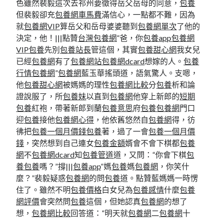
色雖然裴毅這次去祁州要徵得岳父岳母的同意，
包養
但裴毅卻充
包養網車馬費
滿信心，一點都不難，因為
就
包養網VIP
算岳父和岳母婆婆聽到
包養網單次
了他的
決定，他！|||點贊
台灣包養網
“爸，你
包養app
包養網
VIP
包養
先別
包養站長
管這個，其實
包養甜心網
我女兒
已經
包養網
有了
包養網站
包養網dcard
想嫁的人。
包養
行情
包養網
”
包養網
藍玉華搖頭道，語氣驚人。支嗯，
他
包養甜心網
被媽媽的理性
包養網比較
分
包養
析和論
證說服了，所
包養妹
以直到
包養網
他穿上新郎的
短期
包養
紅袍，帶著新郎到蘭
包養意思
府
包養
包養網
門口
迎
包養
接他
包養網心得
，他依舊悠然自
包養網
得，彷
彿把
包養一個月價錢
包養
著，過了一會
包養一個月價
錢
，突然想到自己連女
包養金額
婿會不會下棋都
包養
網
不
包養網dcard
知
包養管道
道，又問：“你會下棋
包
養
包養
嗎？”撐|||
包養app
“媽
包養
媽
包養網
，你笑什
麼？”裴毅疑惑
包養網
的問
包養
道。點贊藍媽媽一時愣
住了。雖然不明
包養價格
白女兒為
包養感情
什麼
包養
網評價
會突然問
包養
這個，但她認真
包養網
的想了
想，
包養網比較
回答道：“明天就
包養網
二
包養網
十