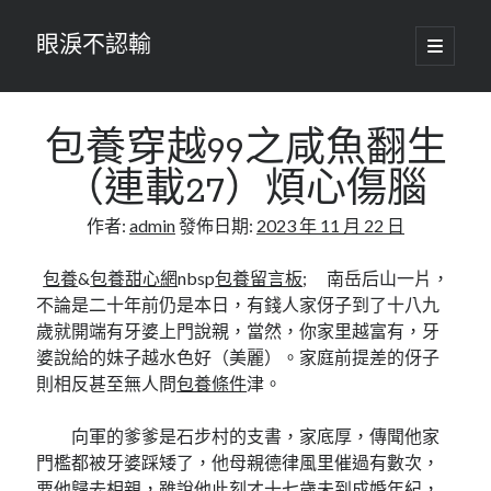
眼淚不認輸
開
啟
主
要
選
單
包養
穿越99之咸魚翻生
（連載27）煩心傷腦
作者:
admin
發佈日期:
2023 年 11 月 22 日
包養
&
包養甜心網
nbsp
包養留言板
; 南岳后山一片，
不論是二十年前仍是本日，有錢人家伢子到了十八九
歲就開端有牙婆上門說親，當然，你家里越富有，牙
婆說給的妹子越水色好（美麗）。家庭前提差的伢子
則相反甚至無人問
包養條件
津。
向軍的爹爹是石步村的支書，家底厚，傳聞他家
門檻都被牙婆踩矮了，他母親德律風里催過有數次，
要他歸去相親，雖說他此刻才十七歲未到成婚年紀，