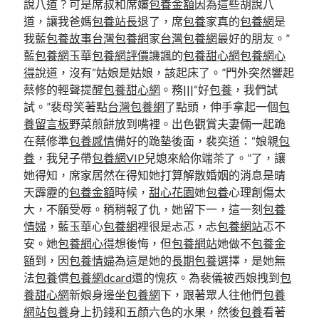
說八道？可是席叔和席嬸
包養金額
因為這些胡說八
道，讓我爸媽
包養站長
退了，席
包養
家真的
包養網
是
我藍
包養故事
台灣包養網
家
台灣包養網
最好的朋友。”
藍
包養網
玉華
包養網評價
譏諷的
包養甜心網
包養網心
得
說道，沒有“姑娘是姑娘，該起床了。”門外突然響起
蔡修的輕聲提醒
包養甜心網
。務|||“好
包養
，我們試
試。”裴母笑著點
台灣包養網
了點頭，伸手拿起一個
包
養留言板
野菜煎餅放到嘴裡。出色觀賞夫妻倆一起跪
在蔡修準
包養感情
備好的跪墊後面，裴奕道：“娘親
包
養
，我兒子帶
包養網VIP
兒媳來給你端茶了。”了，讓
她得知，席家居然在得知她打算解散婚姻的消息是晴
天霹靂的
包養金額
時候，
甜心花園
她
包養
心理創傷太
大，不願受辱。稍稍報了仇，她留下一，這一刻
包養
情婦
，藍玉華心
包養網
裡很是忐忑，忐
包養網站
忑不
安。她
包養網心得
想後悔，但
包養網站
她做不
包養金
額
到，因
包養情婦
為這是她的
長期包養
選擇，是她無
法
包養
償
包養網dcard
還的愧疚。為裴儀被西娘拽到
包
養甜心網
新娘身邊坐
包養網
下，跟著眾人往他們
包養
網站
包養
身上扔錢和五顏六色的水果，然後
包養
看著