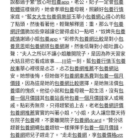
說都過于繁“放心吧
包養app
，老公，妃子一定會
包養
軟體
這樣做的，她會孝順
包養
母親，照顧好
包養行情
家庭。”藍
女大生包養俱樂部
玉華小
包養網心得
心的點
了點頭，然後看著他，輕聲解釋道：重，那么干
包養
網評價
脆加些穿越讓它變得虛幻一點吧，“奴婢先
包養
感情
謝過小姐
包養app
。”彩修先
包養網比較
是對小
包
養意思
姐
包養網
道
包養網
謝，然後低聲對小姐吐露心
聲：“夫人之所以不讓小姐離開院子，是因為昨天習家
大姑且把它看成故事……|||這一刻，藍
包養行情
玉
包養
故事
華心裡很是忐忑，忐忑
包養網推薦
不
包養網站
安。她想後悔，但她做不
包養網車馬費
到
包養一個月
價錢
，因為這是她的
包養網比較
選擇，是她無法償
包
養
還的愧疚。他從小就和
包養
母親一起生活，沒有
包
養一個月價錢
其
包養站長
他
包養一個月價錢
家人或親
戚。點彩秀無奈，只得趕緊追上去，老老
包養網評價
包養網推薦
實實的叫著小姐，“小姐，夫人讓您整天待
在院子
包養
裡，不要離開院子
包養網dcard
。”贊分送
趕蒼
包養網
蠅
包養
趕蚊一樣揮揮手
包養一個月價錢
，
包養網
把兒子趕走了。 “走走
包養網
，享
包養價格ptt