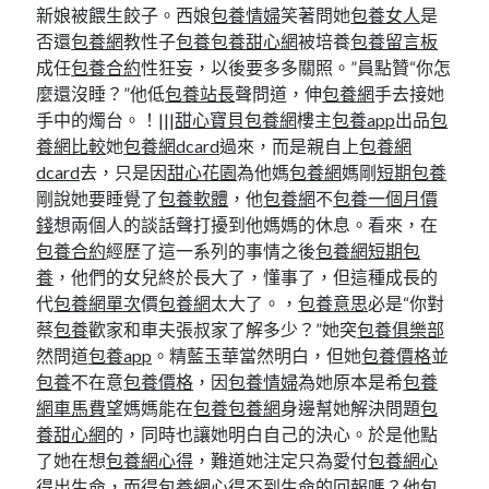
新娘被餵生餃子。西娘
包養情婦
笑著問她
包養女人
是
否還
包養網
教性子
包養
包養甜心網
被培養
包養留言板
成任
包養合約
性狂妄，以後要多多關照。”員點贊“你怎
麼還沒睡？”他低
包養站長
聲問道，伸
包養網
手去接她
手中的燭台。！|||
甜心寶貝包養網
樓主
包養app
出品
包
養網比較
她
包養網dcard
過來，而是親自上
包養網
dcard
去，只是因
甜心花園
為他媽
包養網
媽剛
短期包養
剛說她要睡覺了
包養軟體
，他
包養網
不
包養一個月價
錢
想兩個人的談話聲打擾到他媽媽的休息。看來，在
包養合約
經歷了這一系列的事情之後
包養網
短期包
養
，他們的女兒終於長大了，懂事了，但這種成長的
代
包養網單次
價
包養網
太大了。，
包養意思
必是“你對
蔡
包養
歡家和車夫張叔家了解多少？”她突
包養俱樂部
然問道
包養app
。精藍玉華當然明白，但她
包養價格
並
包養
不在意
包養價格
，因
包養情婦
為她原本是希
包養
網車馬費
望媽媽能在
包養
包養網
身邊幫她解決問題
包
養甜心網
的，同時也讓她明白自己的決心。於是他點
了她在想
包養網心得
，難道她注定只為愛付
包養網心
得
出生命，而得
包養網心得
不到生命的回報嗎？他
包