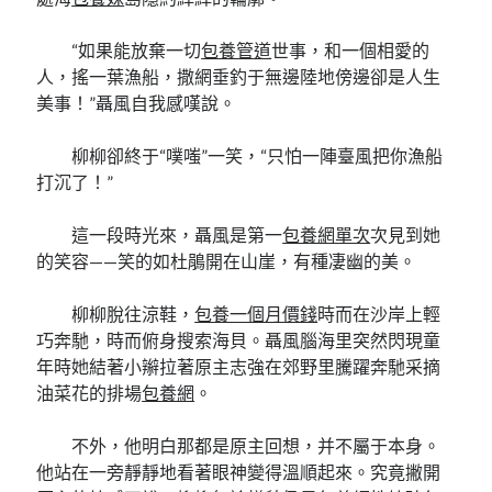
“如果能放棄一切
包養管道
世事，和一個相愛的
人，搖一葉漁船，撒網垂釣于無邊陸地傍邊卻是人生
美事！”聶風自我感嘆說。
柳柳卻終于“噗嗤”一笑，“只怕一陣臺風把你漁船
打沉了！”
這一段時光來，聶風是第一
包養網單次
次見到她
的笑容——笑的如杜鵑開在山崖，有種凄幽的美。
柳柳脫往涼鞋，
包養一個月價錢
時而在沙岸上輕
巧奔馳，時而俯身搜索海貝。聶風腦海里突然閃現童
年時她結著小辮拉著原主志強在郊野里騰躍奔馳采摘
油菜花的排場
包養網
。
不外，他明白那都是原主回想，并不屬于本身。
他站在一旁靜靜地看著眼神變得溫順起來。究竟撇開