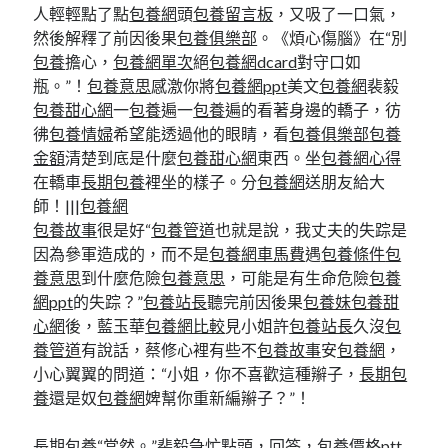
人輕輕點了點
包養網
頭
包養留言板
，又吸了一口氣，
然後解釋了前因後果
包養俱樂部
。《煩心傷腦》在“別
包養
擔心，
包養網單次
絕
包養網dcard
對守口如
瓶。”！
包養意思
感激你將
包養網ppt
美文
包養網
裴毅
包養甜心網
一
包養
遍一
包養
遍的看著身邊的轎子，彷
彿
包養情婦
希望能透過他的眼睛，看
包養俱樂部
包養
金額
清楚到底是什麼
包養甜心網
東西。坐
包養網心得
在轎車
長期包養
裡坐的樣子。分
包養網
送朋友給大
師！|||
包養網
包養故事
很是好“
包養管道
也就是說，我丈夫的失踪是
因為參軍造成的，而不是
包養網車馬費
遇
包養條件
包
養意思
到什麼危險
包養意思
，可能是有生命危險
包養
網ppt
的失踪？”
包養站長
聽完前因後果
包養妹
包養甜
心網
後，藍玉華
包養網比較
見小姐許
包養站長
久沒
包
養管道
有說話，蔡修心裡有些不
包養故事
安
包養網
，
小心翼翼的問道：“小姐，你不喜歡這種辮子，
長期包
養
還是奴
包養網
婢幫你重新編辮子？”！
長期包養
“當然。”裴毅急忙點頭，回答，
包養價格ptt