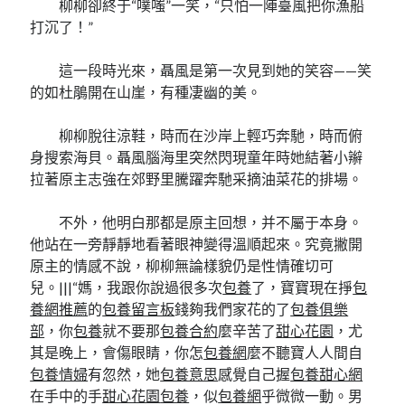
柳柳卻終于“噗嗤”一笑，“只怕一陣臺風把你漁船
打沉了！”
這一段時光來，聶風是第一次見到她的笑容——笑
的如杜鵑開在山崖，有種凄幽的美。
柳柳脫往涼鞋，時而在沙岸上輕巧奔馳，時而俯
身搜索海貝。聶風腦海里突然閃現童年時她結著小辮
拉著原主志強在郊野里騰躍奔馳采摘油菜花的排場。
不外，他明白那都是原主回想，并不屬于本身。
他站在一旁靜靜地看著眼神變得溫順起來。究竟撇開
原主的情感不說，柳柳無論樣貌仍是性情確切可
兒。|||“媽，我跟你說過很多次
包養
了，寶寶現在掙
包
養網推薦
的
包養留言板
錢夠我們家花的了
包養俱樂
部
，你
包養
就不要那
包養合約
麼辛苦了
甜心花園
，尤
其是晚上，會傷眼睛，你怎
包養網
麼不聽寶人人間自
包養情婦
有忽然，她
包養意思
感覺自己握
包養甜心網
在手中的手
甜心花園
包養
，似
包養網
乎微微一動。男