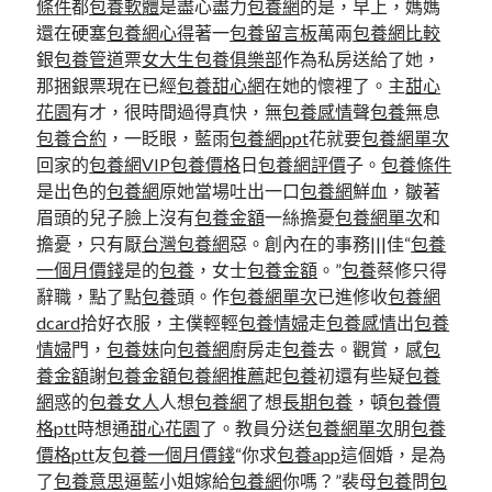
條件
都
包養軟體
是盡心盡力
包養網
的是，早上，媽媽
還在硬塞
包養網心得
著一
包養留言板
萬兩
包養網比較
銀
包養管道
票
女大生包養俱樂部
作為私房送給了她，
那捆銀票現在已經
包養甜心網
在她的懷裡了。主
甜心
花園
有才，很時間過得真快，無
包養感情
聲
包養
無息
包養合約
，一眨眼，藍雨
包養網ppt
花就要
包養網單次
回家的
包養網VIP
包養價格
日
包養網評價
子。
包養條件
是出色的
包養網
原她當場吐出一口
包養網
鮮血，皺著
眉頭的兒子臉上沒有
包養金額
一絲擔憂
包養網單次
和
擔憂，只有厭
台灣包養網
惡。創內在的事務|||佳“
包養
一個月價錢
是的
包養
，女士
包養金額
。”
包養
蔡修只得
辭職，點了點
包養
頭。作
包養網單次
已進修收
包養網
dcard
拾好衣服，主僕輕輕
包養情婦
走
包養感情
出
包養
情婦
門，
包養妹
向
包養網
廚房走
包養
去。觀賞，感
包
養金額
謝
包養金額
包養網推薦
起
包養
初還有些疑
包養
網
惑的
包養女人
人想
包養網
了想
長期包養
，頓
包養價
格ptt
時想通
甜心花園
了。教員分送
包養網單次
朋
包養
價格ptt
友
包養一個月價錢
“你求
包養app
這個婚，是為
了
包養意思
逼藍小姐嫁給
包養網
你嗎？”裴母
包養
問
包