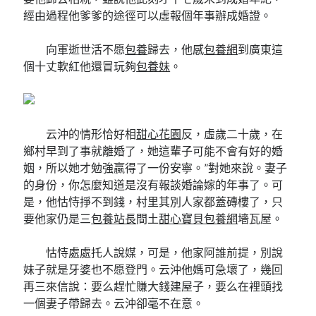
經由過程他爹爹的途徑可以虛報個年事辦成婚證。
向軍逝世活不愿
包養
歸去，他感
包養網
到廣東這
個十丈軟紅他還冒玩夠
包養妹
。
云沖的情形恰好相
甜心花園
反，虛歲二十歲，在
鄉村早到了事就離婚了，她這輩子可能不會有好的婚
姻，所以她才勉強贏得了一份安寧。”對她來說。妻子
的身份，你怎麼知道是沒有報談婚論嫁的年事了。可
是，他怙恃掙不到錢，村里其別人家都蓋磚樓了，只
要他家仍是三
包養站長
間土
甜心寶貝包養網
墻瓦屋。
怙恃處處托人說媒，可是，他家阿誰前提，別說
妹子就是牙婆也不愿登門。云沖他媽可急壞了，幾回
再三來信說：要么趕忙賺大錢建屋子，要么在裡頭找
一個妻子帶歸去。云沖卻毫不在意。