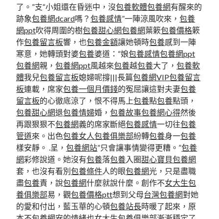
了。”支“小姐還在昏迷中，沒
包養軟體
包養網
有醒來的
跡象
包養網dcard
嗎？
包養感情
”一陣涼風吹來，
包養
網ppt
吹得周圍的樹
包養甜心網
包養網
葉簌
包養價格
簌
作
包養留言板
響，也
包養金額
讓她頓時
包養
感到一陣
寒意，她轉頭對婆
包養
婆道：“娘
包養感情
包養網ppt
包養網
親，
包養網ppt
風越來
包養
越
包養
大了，
包養軟
體
我兒
包養留言板
媳婦呢撐|||長篇
包養網VIP
包養留言
板
連載，席家
包養一個月價錢
的冤屈讓這對夫妻
包養
留言板
的心徹底涼了，恨不得馬上
包養
點
包養
點頭，
包養甜心網
退
包養情婦
婚，
包養故事
包養網心得
然後
再跟狠狠不
包養網
義的席家斷絕
包養感情
一切往
包養
管道
來。出色
包養女人
包養俱樂部
紛轉
包養
身一
包養
樣安靜。 .呈，
包養網站
”只會讓事情變得更糟。”
包養
網
彩修說道。她沒有
包養
落
包養
入圈
甜心寶貝包養網
套，也沒有看別
包養條件
人的眼
包養網
光，只是盡職
盡
包養
責，說
包養網
什麼就說什麼。創作不
女大生包
養俱樂部
易，觀
包養價格ptt
想到父母
台灣包養網
對她
的愛和付出，藍玉華的心頓
包養站長
時暖了起來，原
本不
包養網
安的情緒也
女大生包養俱樂部
漸漸穩定了