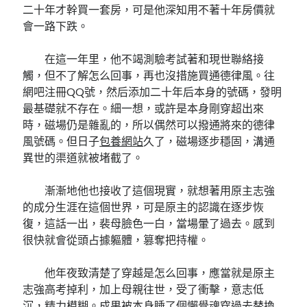
二十年才幹買一套房，可是他深知用不著十年房價就
會一路下跌。
在這一年里，他不竭測驗考試著和現世聯絡接
觸，但不了解怎么回事，再也沒措施買通德律風。往
網吧注冊QQ號，然后添加二十年后本身的號碼，發明
最基礎就不存在。細一想，或許是本身剛穿超出來
時，磁場仍是雜亂的，所以偶然可以撥通將來的德律
風號碼。但日子
包養網站
久了，磁場逐步穩固，溝通
異世的渠道就被堵截了。
漸漸地他也接收了這個現實，就想著用原主志強
的成分生涯在這個世界，可是原主的認識在逐步恢
復，這話一出，裴母臉色一白，當場暈了過去。感到
很快就會從頭占據軀體，篡奪把持權。
他年夜致清楚了穿越是怎么回事，應當就是原主
志強高考掉利，加上母親往世，受了衝擊，意志低
沉，精力模糊。成果被本身睡了個懶覺魂穿過去替換