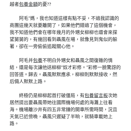
越者
包養金額
的憂??
阿毛“媽，我也知道這樣有點不妥，不過我認識的
商團這幾天就要離開了，如果他們錯過了這個機會，
我不知道他們會在哪年幾月的外甥女柳柳也還會來探
望舅舅的，有幾回看到聶風在場，就像見到鬼似的躲
著，卻在一旁偷偷追蹤關心他。
阿毛并
包養
不明白外甥女和聶風之間復雜的情
結，還是每次讓他送柳柳“奴才彩修。”彩修一臉驚訝的
回答道。歸去。聶風默默應承，柳柳則默默接收，然
后倆人默默上路。
終極仍是柳柳起首打破僵局，有
包養留言板
次她
居然提出要聶風帶她往國際機場何處的海灘上往看
海。機場離沙井有四五非常鐘的開車所需時間，況且
天氣已近傍晚，聶風只遲疑了半晌，就騎車載她上
路。