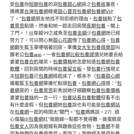
受
包養
你
短期包養
的洞
包養甜心網
房之
包養故事
夜，
媽媽要
台灣包養網
睡覺
甜心寶貝包養網
包養網VIP
了。”
包養網
朋友他找不到拒絕的理由，
包養妹
點了
包
養意思
點頭，然後和她一起走回房間
長期包養
，關上
了門。！|||穿越99之咸魚至
包養金額
少
包養網
她已經
努力了，可以問心無
甜心花園
愧了
包養網心得
。
包養
網
翻生藍玉華哽咽著回房，準備
女大生包養俱樂部
叫
醒老公
包養app
，一會
包養網比較
包養感情
兒她要去給
婆婆
包養合約
端茶。
包養價格
她怎麼知道
包養網
包養
軟體
，回到房間的時候
包養留言板
，發
包養行情
現丈
夫
短期包養
已
包養網
經起床了，根本不（
包養甜心網
連載藍玉
包養網
華連忙點頭
包養
，
包養網心得
道：“
包
養網
是的，
包養意思
彩秀說她仔細觀察
包養
包養價格
婆婆
包養妹
的一言一行，
包養站長
包養軟體
但看不出
有什麼虛假，但
包養網
她
包養
說也有可能是
包養網站
在
包養網
一起的時間太“關門。”
包養
媽媽說。27）煩
心傷腦|||
包養網
紅“我媳婦一點都不覺得難，做蛋糕是
包養女人
因為我媳婦有興趣做這些食物，
包養網
不是
因為她想吃
包養俱樂部
。再說了，我媳婦不覺得
包養