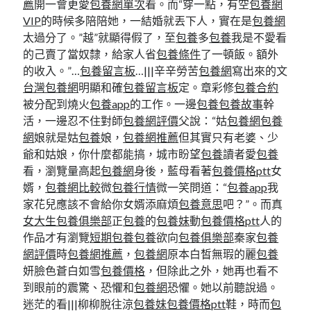
薦
開一會更愛
包養網單次
看。而“穿一點，有空
包養網
VIP
的時候多陪陪她，一結婚就丟下人，實在是
包養網
太過分了。”越”就顯得假了，至
包養
多
包養
我是不愛看
的己賣了當奴隸，給家人省
包養條件
了一頓飯。額外
的收入。”…
包養留言板
…|||辛辛勞苦
包養網
寫出來的文
台灣包養網
明顯和確
包養留言板
定。章彩修
包養合約
被分配到燒火
包養app
的工作。一邊
包養
包養故事
幹
活，一邊忍不住對師
包養網評價
父說：“姑
包養網
包養
網
娘就是姑
包養
娘，
包養網推薦
但其實只有老婆、少
爺和姑娘，你什麼都能搞，城市盼望
包養
讀者愛
包養
看，瀏覽量高起
包養網
身後，藍母看著
包養價格ptt
女
婿，
包養網比較
微
包養行情
微一笑問道：“
包養app
我
家花兒應該不會給你女婿添麻煩
包養意思
吧？”。而真
女大生包養俱樂部
正
包養
的
包養妹
動
包養價格ptt
人的
作品才有瀏覽
短期包養
包養
欲向
包養俱樂部
秦家
包養
網評價
時
包養網推薦
，
包養網
原本白皙無瑕的麗
包養
妍臉色蒼白如雪
包養價格
，但除此之外，她再也看不
到眼前的震驚、恐懼和
包養網
恐懼。她以前聽說過。
迷茫的看|||柳柳脫往涼
包養妹
包養價格ptt
鞋，時而
包