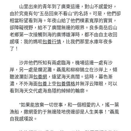
山里出來的青年到了廣東這邊，對山不感愛好，
由於究竟有句“五岳回來不看山”的名詩。可是，他們卻
相當盼望看到海。年夜山給了他們樸素寬厚的實質，
卻障礙視野，給不了廣闊無邊的眼界。良多南岳后山
老鄉第一次接觸到海的廣博雄渾時，都不由自主收回
感嘆：我的媽呃
包養行情
，比我們那里水庫年夜多
了！
沙井他們所知有兩處臨海，機場這邊一處有沙
岸，另一處是爛泥灘。聶風和柳柳鵠立在沙岸上，傾
聽波瀾彭湃
包養網
，遠望海天高闊。這時，暮色漸
濃，不外海面
包養
上空
包養價格
并無浮云障眼，可以
看到海天交代處海島隱約綽綽的輪廓。
“如果能放棄一切世事，和一個相愛的人，搖一葉
漁船，撒網垂釣于無邊陸地傍邊卻是人生美事！”聶風
自我感嘆說。