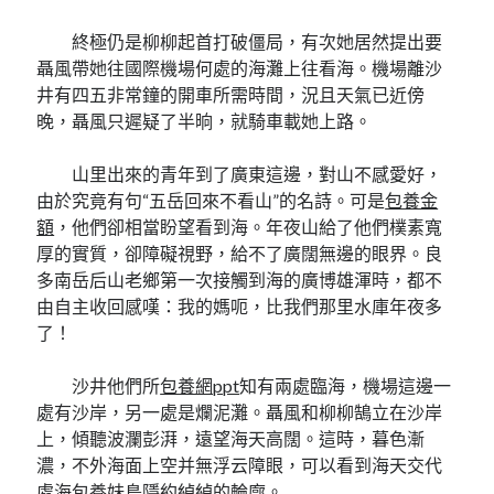
終極仍是柳柳起首打破僵局，有次她居然提出要
聶風帶她往國際機場何處的海灘上往看海。機場離沙
井有四五非常鐘的開車所需時間，況且天氣已近傍
晚，聶風只遲疑了半晌，就騎車載她上路。
山里出來的青年到了廣東這邊，對山不感愛好，
由於究竟有句“五岳回來不看山”的名詩。可是
包養金
額
，他們卻相當盼望看到海。年夜山給了他們樸素寬
厚的實質，卻障礙視野，給不了廣闊無邊的眼界。良
多南岳后山老鄉第一次接觸到海的廣博雄渾時，都不
由自主收回感嘆：我的媽呃，比我們那里水庫年夜多
了！
沙井他們所
包養網ppt
知有兩處臨海，機場這邊一
處有沙岸，另一處是爛泥灘。聶風和柳柳鵠立在沙岸
上，傾聽波瀾彭湃，遠望海天高闊。這時，暮色漸
濃，不外海面上空并無浮云障眼，可以看到海天交代
處海
包養妹
島隱約綽綽的輪廓。