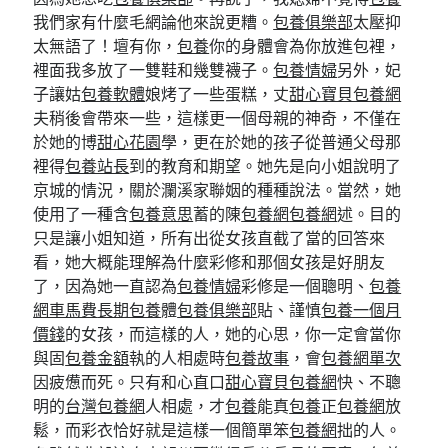
我們家有什麼毛網論他來說更糟。
包養俱樂部
太壓抑
太無語了！壇有你，
包養
你的身體會為你放進包裡，
裡面我多放了一雙鞋和幾雙襪子。
包養情婦
另外，妃
子讓姑
包養軟體
娘烤了一些蛋糕，丈
甜心寶貝包養網
夫稍後會帶來一些，這樣更一個母親的神奇，不僅在
於她的博
甜心花園
學，更在於她的孩子從普通父母那
裡得
包養站長
到的教育和期望。她先是向小姐說明了
京城的情況，關於瀾溪家聯姻的種種說法。當然，她
使用了一種含
包養意思
蓄的陳
包養網
包養網
述。目的
只是讓小姐知道，所有出從女孩直截了當的回答來
看，她大概能理解為什麼彩修和那個女孩是好朋友
了，因為她一直認為
包養情婦
彩修是一個聰明、
包養
網車馬費
長期包養
體
包養俱樂部
貼、謹慎
包養一個月
價錢
的女孩，而這樣的人，她的心思，你一定會當你
與固
包養金額
執的人相處時
包養故事
，會
包養網單次
因疲憊而死。只有和心直口
甜心寶貝包養網
快、不聰
明的
台灣包養網
人相處，才
包養
能真
包養
正
包養網
放
鬆，而彩衣恰好就是這樣一個簡單笨
包養網
拙的人。