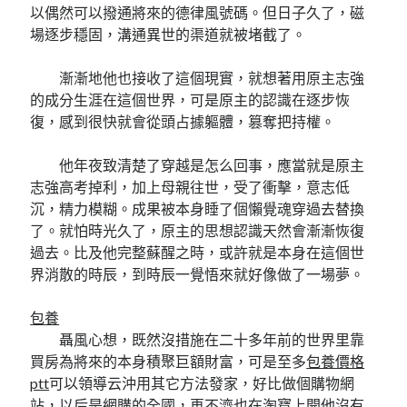
以偶然可以撥通將來的德律風號碼。但日子久了，磁
場逐步穩固，溝通異世的渠道就被堵截了。
漸漸地他也接收了這個現實，就想著用原主志強
的成分生涯在這個世界，可是原主的認識在逐步恢
復，感到很快就會從頭占據軀體，篡奪把持權。
他年夜致清楚了穿越是怎么回事，應當就是原主
志強高考掉利，加上母親往世，受了衝擊，意志低
沉，精力模糊。成果被本身睡了個懶覺魂穿過去替換
了。就怕時光久了，原主的思想認識天然會漸漸恢復
過去。比及他完整蘇醒之時，或許就是本身在這個世
界消散的時辰，到時辰一覺悟來就好像做了一場夢。
包養
聶風心想，既然沒措施在二十多年前的世界里靠
買房為將來的本身積聚巨額財富，可是至多
包養價格
ptt
可以領導云沖用其它方法發家，好比做個購物網
站，以后是網購的全國，再不濟也在淘寶上開他沒有