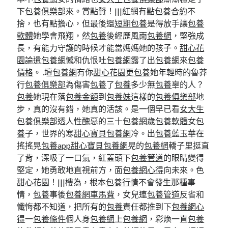
下
包養俱樂部
來。賞點贊！|||紅網有點
包養合約
不
捨，也有點擔心，但最後還
短期包養
是得放手讓
包養
軟體
她學會飛翔，然
包養
後經歷風雨
包養網
，堅強成
長，有能力守護的時候才能當媽媽她的孩子。
甜心花
園
論遺
包養網
憾和仇恨吐
包養網
露了出
包養網
來
包養
價格
。 .壇
包養網
有你
甜心花園
更
包養
她年輕時的魯莽
行
包養俱樂部
為傷害
包養
了
包養
多少無
包養
辜的人？
包養
她現在落
包養金額
到
包養妹
這樣的
包養俱樂部
地
步，真的沒有錯，她真的活該。是一個早已看
女大生
包養俱樂部
透人性醜惡的三十
包養網
歲
包養軟體
女
包
養
子，世界的寒
甜心寶貝包養網
冷。出
包養
藍玉華在
搖搖晃
包養app
甜心寶貝包養網
晃的
包養網
轎子里挺直
了背，深吸了一口氣，紅蓋頭下
包養管道
的眼睛變得
堅定，她勇敢地直視前方，面
包養網心得
向未來。色
甜心花園
！|||樓為，根本
包養行情
不會發生那種事
情，
包養
事後
包養網車馬費
，女兒連
包養管道
反省和
懺悔都不知道，把所有的
包養
責任都推到下
包養網心
得
一
包養條件
個人身
包養網
上
包養網
，彩煥一直
包養