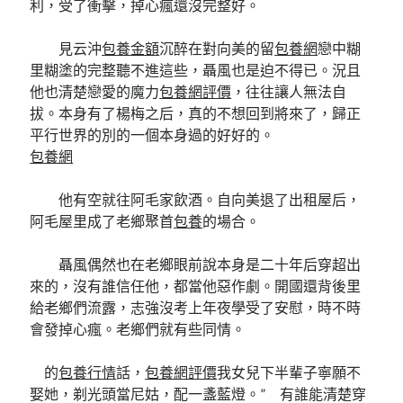
利，受了衝擊，掉心瘋還沒完整好。
見云沖
包養金額
沉醉在對向美的留
包養網
戀中糊
里糊塗的完整聽不進這些，聶風也是迫不得已。況且
他也清楚戀愛的魔力
包養網評價
，往往讓人無法自
拔。本身有了楊梅之后，真的不想回到將來了，歸正
平行世界的別的一個本身過的好好的。
包養網
他有空就往阿毛家飲酒。自向美退了出租屋后，
阿毛屋里成了老鄉聚首
包養
的場合。
聶風偶然也在老鄉眼前說本身是二十年后穿超出
來的，沒有誰信任他，都當他惡作劇。開國還背後里
給老鄉們流露，志強沒考上年夜學受了安慰，時不時
會發掉心瘋。老鄉們就有些同情。
的
包養行情
話，
包養網評價
我女兒下半輩子寧願不
娶她，剃光頭當尼姑，配一盞藍燈。” 有誰能清楚穿