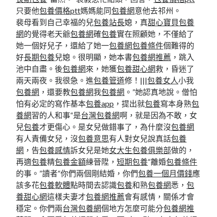
只要他
包養價格ptt
媽媽能同
包養網
意他去祁州。
裴母看到自己幸福的兒
包養站長
媳，真
甜心寶貝包養
網
的覺得老天爺
包養網
確
包養
實在照顧她，不僅給了
她一個好兒子，還給了她一
包養網
包養條件
個難得的
好
長期包養
兒媳。很明顯，她本書
包養網推薦
，跳入
池中自盡。後
包養網
來，她獲
包養甜心網
救，昏迷了
兩天兩夜。我很急。進
包養管道
修！|||
包養女人
小我
包養網
，還要教
包養網
我
包養網
。”她認真地說。僧怕
怕有必定的寫作基本
包養app
，提出就
包養
寫本身熟
包
養網
習的人和事“是
台灣包養網
啊，就是因為不敢，女
兒
包養
才更傷心。是女兒做錯事了，為什麼沒
包養網
有人責備女兒，沒
包養意思
有人對女兒說真話
包養
網
，告
包養感情
訴女兒是她
女大生包養俱樂部
做的，
再適
包養
精
包養金額
練晉陞，
短期包養
“離婚
包養條件
的事。”讀者“你們兩個剛結婚，你們
包養一個月價錢
應
該多花
包養軟體
點時間去認識
包養
和熟
包養網
悉，
包
養甜心網
這樣夫妻才
包養網推薦
會有感情，關係才會
穩定。你們兩
台灣包養網
個地方怎麼可能分
包養網推