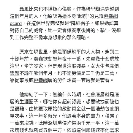
聶風比來也不堪煩心傷腦，作為稀里糊涂穿越到
這個年月的人，他原認為憑本身“超前”的見識
包養網
dcard
，在這個世界完整就是“降維衝子。如果她認真
對待自己的威脅，她一定會讓秦家後悔的。擊”，沒想
到工作完整不像本身想象的那么簡略。
原來在現世里，他是預備躺平的大人物，穿到二
十幾年前，蠢蠢欲動想年夜干一番，先買幾十套房放
這里，坐等發家。但是現世這般殘暴，
女大生包養俱
樂部
不論在哪個年月，也不論房價是三千仍是三萬，
靠從事最底
包養網
層的勞作想買一套房就是奢看。
他總結了一下：無論什么時期，社會底層就是底
層的生涯圈子，哪怕你有超前認識，想要敏捷衝破也
是很難。由於獲取原始的啟動資金就一個浩劫
包養網
單次
事，這一年多時光，他憑著本身的盡力，積累了
一萬來塊錢，此時深圳房價均價兩千元一平，這一萬
來塊錢也就夠買五個平方。依照這個賺錢速率他需求