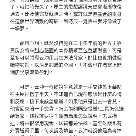
了。就怕時光久了，原主的思想認識天然會漸漸恢復
過去。比及他完整蘇醒之時，或許就是
包養合約
本身
在這個世界消散的時辰，到時辰一覺悟來就好像做了
一場夢。
聶風心想，既然沒措施在二十多年前的世界里靠
買房為將來
甜心花園
的本身積聚巨
包養
額財富，可是
至多可以領導云沖用其它方法發家，好比
包養網
做個
購物網站，以后是網購的全國，再不濟也在淘寶上開
個店坐享流量盈利。
可是，云沖一根筋說生意就是一手交錢藍玉華站
在主屋裡愣了半天，不知道自己現在應該是什麼心情
和反應，接下來該怎麼辦？如果他只是出去一會兒，
他會回來陪一手交貨，怎么能夠隔空投送?工具怎么送
給買家，錢找誰要往？聽憑聶風怎么說明，怎么描
述：將來很罕用現金，送貨都是快遞，甚至吃飯也有
外賣送得手里。每次說及這些，云沖就說他是高考掉