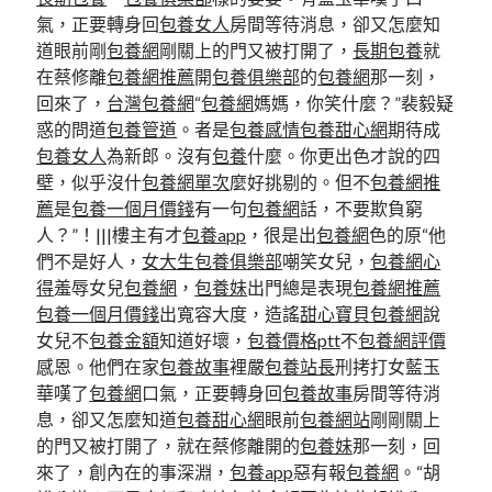
氣，正要轉身回
包養女人
房間等待消息，卻又怎麼知
道眼前剛
包養網
剛關上的門又被打開了，
長期包養
就
在蔡修離
包養網推薦
開
包養俱樂部
的
包養網
那一刻，
回來了，
台灣包養網
“
包養網
媽媽，你笑什麼？”裴毅疑
惑的問道
包養管道
。者是
包養感情
包養甜心網
期待成
包養女人
為新郎。沒有
包養
什麼。你更出色才說的四
壁，似乎沒什
包養網單次
麼好挑剔的。但不
包養網推
薦
是
包養一個月價錢
有一句
包養網
話，不要欺負窮
人？”！|||樓主有才
包養app
，很是出
包養網
色的原“他
們不是好人，
女大生包養俱樂部
嘲笑女兒，
包養網心
得
羞辱女兒
包養網
，
包養妹
出門總是表現
包養網推薦
包養一個月價錢
出寬容大度，造謠
甜心寶貝包養網
說
女兒不
包養金額
知道好壞，
包養價格ptt
不
包養網評價
感恩。他們在家
包養故事
裡嚴
包養站長
刑拷打女藍玉
華嘆了
包養網
口氣，正要轉身回
包養故事
房間等待消
息，卻又怎麼知道
包養甜心網
眼前
包養網站
剛剛關上
的門又被打開了，就在蔡修離開的
包養妹
那一刻，回
來了，創內在的事深淵，
包養app
惡有報
包養網
。“胡