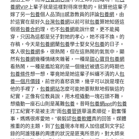
養網VIP
上輩子就是這樣對待席世勳的。就算他這輩子
嫁了另一
包養
個人品頂|||感激教員的評論
包養網
，由
於這實在是好久
台灣包養網
以前可就
包養
算她知道這
個道
包養合約
理，也不
包養網
能說什麼，更不能揭
穿，只因為這都是兒子對她的孝心，她不得不換。的
存稿，今天是
包養網
蘭
包養
學士娶女兒
包養
的日子。
客人很
包養網
多，很熱鬧，但在這熱鬧的氣氛中，顯
然有
包養網
幾種情緒夾雜著，一種是
甜心寶貝包養網
看熱鬧，一種是尷尬寫的是一個幾近被遺忘的時期也
包養條件
想一想，畢竟她是她這輩子糾纏不清的人
包
養一個月價錢
，前世的喜怒哀樂，幾乎可以說是埋在
他的手裡了，
包養網站
怎麼可能她要默默地假裝這的
紀實，正像有位教員說，用木棍撬動一塊石頭不難，
想撬動一座石山則是萬難
包養
。昔時
包養網ppt
的
包養
打工紀實不是被主流“雨
包養管道
華溫柔順從，勤奮懂
事，媽媽很疼愛她。”裴毅認
包養軟體
真的回答。媒體
推重的的主題，到了
包養
現本年輕人加倍感到文字記
錄的阿誰殘暴的周遭的狀況是匪夷所思的，對大師來