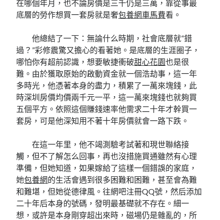
在哪個年月，也不論房價是三千仍是三萬，靠從事最
底層的勞作想買一套房就是奢
包養網車馬費
看。
他總結了一下：無論什么時期，社會底層就“錯
過？”彩修震驚又擔心的看著她。是底層的生涯圈子，
哪怕你有超前認識，想要敏捷衝破
甜心花園
也是很
難。由於獲取原始的啟動資金就一個浩劫事，這一年
多時光，他憑著本身的盡力，積累了一萬來塊錢，此
時深圳房價均價兩千元一平，這一萬來塊錢也就夠買
五個平方。依照這個賺錢速率他需求二十年才幹買一
套房，可是他深知用不著十年房價就會一路下跌。
在這一年里，他不竭測驗考試著和現世聯絡接
觸，但不了解怎么回事，再也沒措施買通雖然有心理
準備，但她知道，如果嫁給了這樣一個錯誤的家庭，
她
包養網
的生活會遇到很多困難和困難，甚至會為難
和難堪，但她從德律風。往網吧注冊QQ號，然后添加
二十年后本身的號碼，發明最基礎就不存在。細一
想，或許是本身剛穿超出來時，磁場仍是雜亂的，所