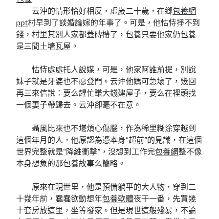
云沖的情形恰好相反，虛歲二十歲，在鄉
包養網
ppt
村早到了談婚論嫁的年事了。可是，他怙恃掙不到
錢，村里其別人家都蓋磚樓了，
包養
只要他家仍
包養
是三間土墻瓦屋。
怙恃處處托人說媒，可是，他家阿誰前提，別說
妹子就是牙婆也不愿登門。云沖他媽可急壞了，幾回
再三來信說：要么趕忙賺大錢建屋子，要么在裡頭找
一個妻子帶歸去。云沖卻毫不在意。
聶風比來也不堪煩心傷腦，作為稀里糊涂穿越到
這個年月的人，他原認為憑本身“超前”的見識，在這個
世界完整就是“降維衝擊”，沒想到工作完
包養網
整不像
本身想象的那
包養故事
么簡略。
原來在現世里，他是預備躺平的大人物，穿到二
十幾年前，蠢蠢欲動想年
包養軟體
夜干一番，先買幾
十套房放這里，坐等發家。但是現世這般殘暴，不論