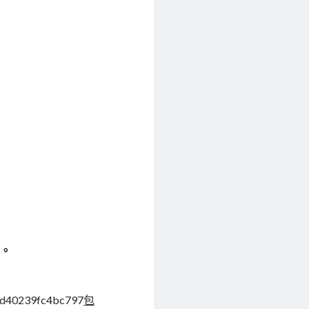
化。
3ad40239fc4bc797
包