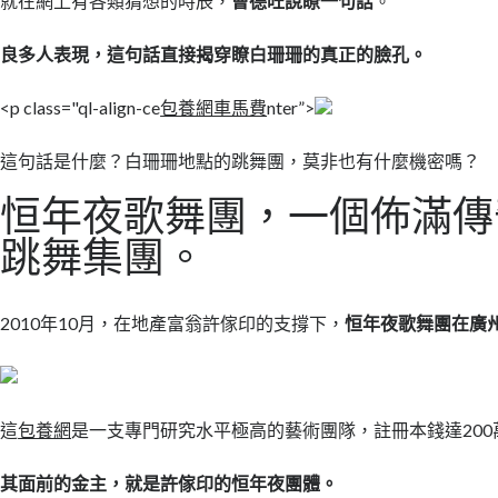
就在網上有各類猜想的時辰，
曹德旺說瞭一句話
。
良多人表現，這句話直接揭穿瞭白珊珊的真正的臉孔。
<p class="ql-align-ce
包養網車馬費
nter”>
這句話是什麼？白珊珊地點的跳舞團，莫非也有什麼機密嗎？
恒年夜歌舞團，一個佈滿傳
跳舞集團。
2010年10月，在地產富翁許傢印的支撐下，
恒年夜歌舞團在廣
這
包養網
是一支專門研究水平極高的藝術團隊，註冊本錢達200
其面前的金主，就是許傢印的恒年夜團體。