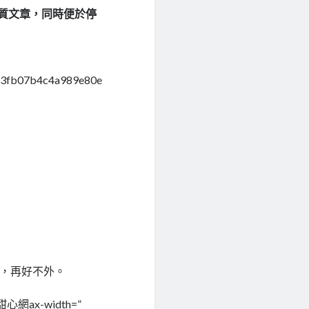
優質文章，同時便於停
513fb07b4c4a989e80e
系，再好不外。
甜心網
ax-width=”