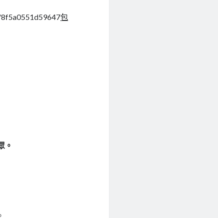
6/8f5a0551d59647
包
眾。
。