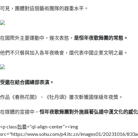
可見，團體對這個藝術團隊的器重水平。
在國際外主要運動中，幾次表態，
是恒年夜歌舞團的常態。
他們不只餐與加入各年夜晚會，還代表中國企業文明之最。
受邀在結合國總部表演。
作品《春熱花開》、《牡丹頌》屢次斬獲國傢級年夜獎。
在媒體的宣揚中，
恒年夜歌舞團對外施展著弘揚中漢文化的感
<p class
包養
=”ql-align-center”><img
src="https://www.sohu.com/p4.itc.cn/images01/20231016/83