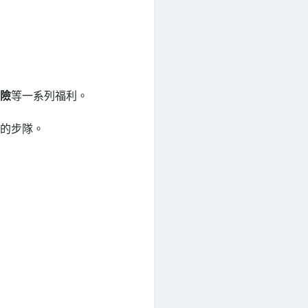
保險
等一系列福利。
團的步隊。
。