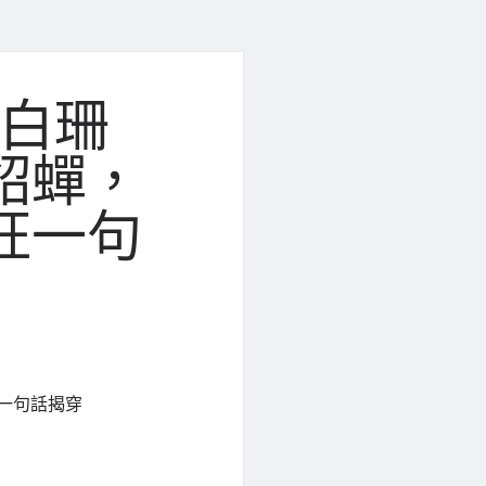
”白珊
貂蟬，
旺一句
一句話揭穿