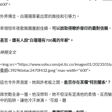
600″>
外界傳言，白珊珊靠著出眾的舞技和引導力。
率領恒年夜歌舞團屢創佳績，
可以說取得瞭許傢印的盡對信賴
甚至，還有人說“白珊珊有700萬的年薪”。
睜開全文
<img src="https://www.sohu.com/p6.itc.cn/images01/202310
養網
c39296b6ac2470f432.jpeg” max-width=”600″>
這也令外界測度，她與許老板之間，
能否存在某種“特別關系”？
席世勳全身一僵。他沒想到，她不但沒有混淆他的柔情，反而
中的陷阱，讓他冷汗淋漓。 “花姐，聽