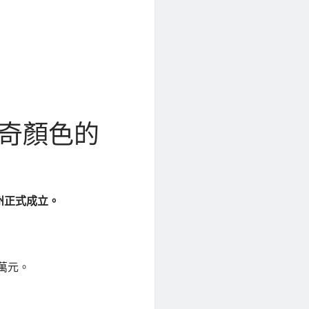
奇顏色的
州正式成立。
萬元。