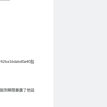
。
16/42ba16dabd0a40
包
敏銳到瞬間暴露了他話