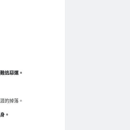
也難逃惡運。
生涯的掉落。
動身。