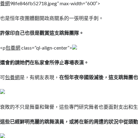
養網
98fe846fb52718.jpeg” max-width=”600″>
也是恒年夜團體翻開政商關系的一張明星手刺。
許傢印自己也很是觀賞這支跳舞團隊。
<p
包養網
class=”ql-align-center”>
還會約請她們在私家會所停止專場表演。
可
包養網
是，有網友表現，
在恒年夜帝國毀滅後，這支跳舞團
衰敗的不只是舞臺和聲譽，這些專門研究舞者也要面對支出和
這些已經鮮明亮麗的跳舞演員，或將在新的周遭的狀況中從頭