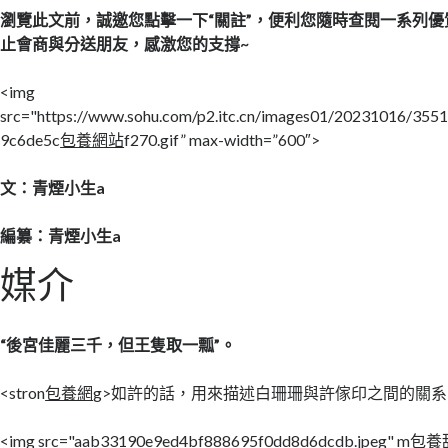
瀏覽此文前，誠邀您點擊一下“關註”，便利您隨時查閱一系列
止會商與分送朋友，感激您的支撐~
<img
src="https://www.sohu.com/p2.itc.cn/images01/20231016/35
9c6de5c
包養網站
f270.gif” max-width=”600″>
文：青煙小生a
編纂：青煙小生a
媒介
“後宮佳麗三千，但王隻取一瓢”。
<stron
包養網
g>如許的話，用來描述白珊珊與許傢印之間的關
<img src="aab33190e9ed4bf888695f0dd8d6dcdb.jpeg" m
包養