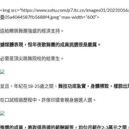
<img src="https://www.sohu.com/p7.itc.cn/images01/2023101
養
05a4044587fb5688f4.jpeg” max-width=”600″>
這給瞭跳舞團強盛的經濟支持。
據媒體表現，恒年夜歌舞團的成員挑選很是嚴厲。
必需是頂尖跳舞院校的結業生。
並且，年紀在18-25歲之間，
舞技功底紮實，身體標致，樣貌出
在口試經過歷程中，許傢印還會親身遴選人選。
進選的成員，將取得昂揚的薪酬報答，均勻月薪在2-3萬元之間