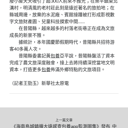
廢小屋天天吸引了超300人前來不雅光；在樂平鎮東北
溝村，明清風的老村莊此刻是遠近著名的旅拍地；在
縣城周邊，放棄的水泥廠、賓館接踵被打形成影視數
字文旅財產園、兒童科技摸索中間……
在昔陽縣，越來越多的村落老街巷正在成為文旅
成長的新景不雅。
據統計，本年國慶節假期時代，昔陽縣共招待游
客40多萬人次。
昔陽縣委書記黃
包養
亞平說，昔陽縣盤活了資本
完成了農文旅深度融會，接上去將持續深挖當地文明
資本，打造更多
包養
佈滿外鄉特點的文旅項目。
（記者王勁玉）新華社太原電
上一篇文章
《海南島城鎮擴大遠感查包養app監測圖集》發布_中