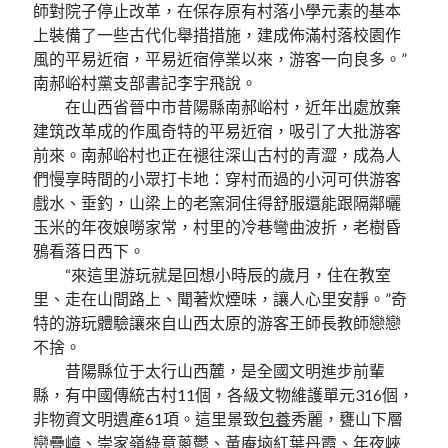
師對院子停止改革，在保存原有村落小學元素的基本
上裝備了一些古代化舉措措施，建成佈滿村落校園作
風的平易近宿，平易近宿停業以來，游客一向良多。”
南郝峪村黨支部書記李宇飛說。
在山西省晉中市昔陽縣南郝峪村，近年出處放棄
建筑改革成的作風奇特的平易近宿，吸引了大批游客
前來。南郝峪村也正在褪往深山古村的青澀，成為人
們慢享時間的小眾打卡地：穿村而過的小河可供游客
戲水、垂釣，山梁上的老窯洞住得舒服還能跟隔鄰曬
玉米的年夜娘嘮家常，村里的冷巷彎曲波折，老樹昏
鴉看落日西下。
“來這里游玩就是回想小時辰的歲月，住在教室
里、走在山間路上、聞著炊煙味，讓人心里安靜。”奇
特的游玩體驗讓來自山西太原的游客王師長教師戀戀
不捨。
昔陽縣位于太行山西麓，是全國文明進步前輩
縣，有中國傳統古村11個，各級文物維護單元316個，
非物資文明遺產61項。這里景致
包養
秀麗，甕山下層
巒疊嶂、崇家嶺綠意蔥鬱、黃庵垴紅葉丹霞、年夜峽