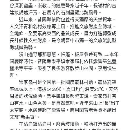
谷深澗幽盡，崇教寺的鐘磬聲穿越千年，長嶺村的古
建筑講述汗青，石馬寺的石刻盡顯北魏風骨。
近年來，昔陽縣依附
包養
得天獨厚的天然資本、
人文汗青和名村效應等上風，推進文旅財產全縣域、
全鏈條、全要素高東西的品質成長，盡力打造轉型成
長計謀性支柱財產，是今朝晉中市獨一的文旅賦能型
縣城試點縣。
漫山遍野郁郁蔥蔥，帳篷、板屋參差有致……本年
國慶節時代，昔陽縣樂平鎮崇家嶺村依托露營基
包養
網
地等平臺，吸引了良多游客散步山林間，享用慢生
涯。
崇家嶺村是全國第一批國度叢林村落，叢林籠罩
率80%以上，海拔1438米，夏日均勻溫度21℃，天然
周遭的狀況優勝。樂平鎮鎮長郝曉東說，崇家嶺村有
山有水，山色秀美，是自然氧吧。近年來山上“長”出了
太空艙，水邊建起了滑雪場，應用閑置老舊資本結出
文旅“新果實”。
在沾尚鎮沾尚村，廢舊玻璃瓶、輪胎打造出的無