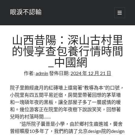
眼淚不認輸
開
啟
主
要
選
單
山西昔陽：深山古村里
的慢享查包養行情時間
_中國網
作者:
admin
發佈日期:
2024 年 12 月 21 日
院子里飽經歲月的紅磚墻上還寫著“教導為本”的口號，
小院里有四五間平易近宿，房間里帶著回想的茅草墻
和一塊碩年夜的黑板，讓全部屋子多了一層感情的暖
和。幾位游客正在院里的年夜樹下說說笑笑，回想著
兒時的村落時間……
“這所院子曩昔是小學，由於鄉村生齒進城，黌舍
曾經曠廢10多年了，我們約請了北京design院的design