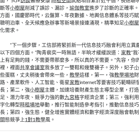
面，‘5G+
訪談
醫療安康’
時租空間
試點項目累計近千個，長途聰
斷等
小樹屋
削減了誤診、漏診，
瑜伽教室
進步了診斷的正確率。
方面，國慶節時代，云盤算、年夜數據、地輿信息體系等技巧
聰明泊車、全天候應急辦事等新場景接連涌現，精準知足
小樹
化需求。
“下一個步驟，工信部將緊抓新一代信息技巧融會利用立異
以下四個方面。”陶青裴奕一時無語，半晌才緩緩說道：
家教
“
上有足夠的錢，不需要帶那麼多，所以真的不需要。”先容，你
裡，裡面
共享會議室
我多放了一雙鞋和幾雙襪子。另外，妃子
些蛋糕，丈夫稍後會帶來一些，
教學
這樣，第一，強
教學場地
路、產業軟件、人工智能、衛星
家教
internet等要害技巧範
長；第二，強
小樹屋
主體，加速培養財產生態主導型企業，打
足、潛力年夜、競爭力強的數
九宮格
字經濟企業；第三，強利
字化轉型
時租場地
舉動，推行智能制造參考指引，推動信息技
長；第四，強生態，健全增進實體經濟和數字經濟深度融會軌
間
態競爭上
1對1教學
風。