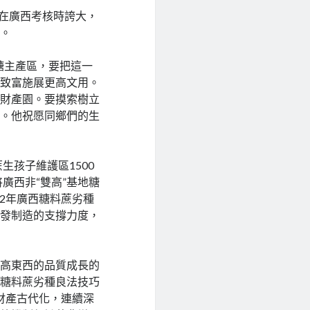
平在廣西考核時誇大，
群。
糖主產區，要把這一
收致富施展更高文用。
業財產園。要摸索樹立
果。他祝愿同鄉們的生
生孩子維護區1500
廣西非“雙高”基地糖
22年廣西糖料蔗劣種
研發制造的支撐力度，
業高東西的品質成長的
化糖料蔗劣種良法技巧
財產古代化，連續深