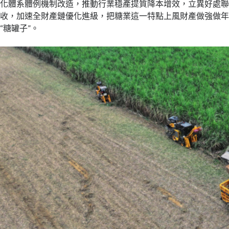
化體系體例機制改造，推動行業穩產提質降本增效，立異好處
收，加速全財產鏈優化進級，把糖業這一特點上風財產做強做
“糖罐子”。