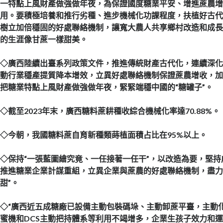
一特點上風財產做強做年夜，為保證國度糖業平安、增進蔗農
用。要積極培養和推行劣種、進步機械化功課程度，扶植好古
樹立加倍穩固的好處聯絡機制，讓寬大農人共享鄉村改造和成
的生涯像甘蔗一樣甜美。
◇
廣西陸續出臺系列政策文件，推進傳統財產古代化，連續深
動行業穩產提質降本增效，立異好處聯絡機制保證蔗農增收，
把糖業特點上風財產做強做年夜，緊緊端穩中國的“糖罐子”。
◇
截至2023年末，廣西糖料蔗耕種收綜合機械化率達70.88%。
◇
今朝，我國糖料蔗自育新種類蒔植面積占比在95%以上。
◇
保持“一張藍圖繪究竟、一任接著一任干”，以改造為要，堅
推進糖業企業計謀重組，立異企業與蔗農的好處聯絡機制，盡力
甜”。
◇
“廣西近五成糖廠已設備主動包裝碼垛、主動卸蔗平臺，主動
蜜機和DCS主動把持體系等利用不竭增多，企業生孩子效力和運