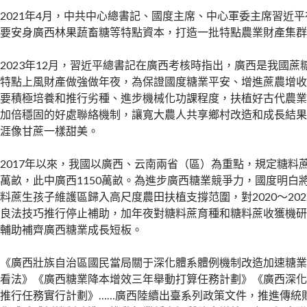
2021年4月，中共中心總書記、國度主席、中心軍委主席習近
要安身廣西林果蔬畜糖等特點資本，打造一批特點農業財產集
2023年12月，習近平總書記在廣西考核時指出，廣西是我國蔗
特點上風財產做強做年夜，為保證國度糖業平安、增進蔗農增
要積極培養和推行劣種、進步機械化功課程度，扶植好古代農
加倍穩固的好處聯絡機制，讓寬大農人共享鄉村改造和成長結
涯像甘蔗一樣甜美。
2017年以來，我國以廣西、云南兩省（區）為重點，規定糖料蔗
萬畝，此中廣西1150萬畝。為進步廣西糖業競爭力，國度明白將
料蔗生孩子維護區歸入高尺度農田扶植支撐范圍，對2020～20
良法技巧推行停止補助，加年夜對糖料蔗育種和糖料蔗收獲機
輔助補齊廣西糖業成長短板。
《廣西壯族自治區國民當局關于深化體系體例機制改造加速糖
看法》《廣西糖業降本增效三年舉動打算任務計劃》《廣西深
推行任務實行計劃》……廣西陸續出臺系列政策文件，推進傳統