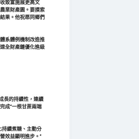
增收致富施展更高文
代農業財產園。要摸索
長結果。他祝愿同鄉們
化體系體例機制改造推
加速全財產鏈優化進級
持成長的持續性，連續
完成“一根甘蔗兩端
化持續煮糖、主動分
營效益顯明進步。”