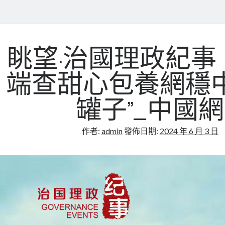
眺望·治國理政紀事
端查甜心包養網穩中
罐子”_中國網
作者:
admin
發佈日期:
2024 年 6 月 3 日