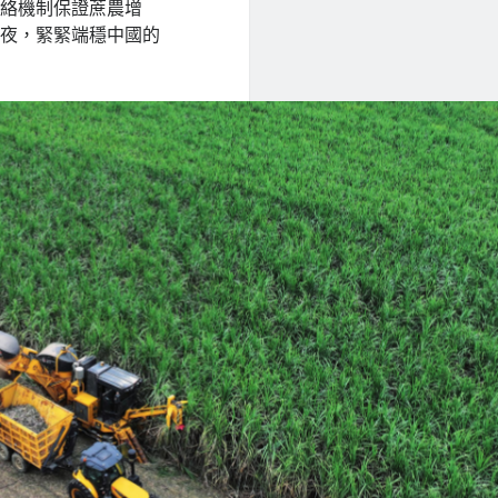
聯絡機制保證蔗農增
年夜，緊緊端穩中國的