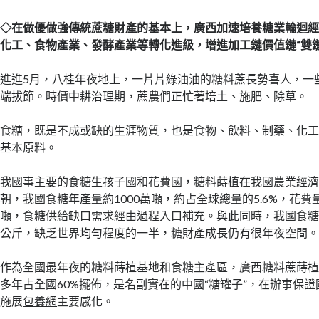
◇
在做優做強傳統蔗糖財產的基本上，廣西加速培養糖業輪迴
化工、食物產業、發酵產業等轉化進級，增進加工鏈價值鏈“雙鏈
進進5月，八桂年夜地上，一片片綠油油的糖料蔗長勢喜人，一
端拔節。時價中耕治理期，蔗農們正忙著培土、施肥、除草。
食糖，既是不成或缺的生涯物質，也是食物、飲料、制藥、化
基本原料。
我國事主要的食糖生孩子國和花費國，糖料蒔植在我國農業經
朝，我國食糖年產量約1000萬噸，約占全球總量的5.6%，花費量約
噸，食糖供給缺口需求經由過程入口補充。與此同時，我國食糖
公斤，缺乏世界均勻程度的一半，糖財產成長仍有很年夜空間
作為全國最年夜的糖料蒔植基地和食糖主產區，廣西糖料蔗蒔
多年占全國60%擺佈，是名副實在的中國“糖罐子”，在辦事保
施展
包養網
主要感化。