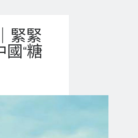
｜緊緊
國“糖