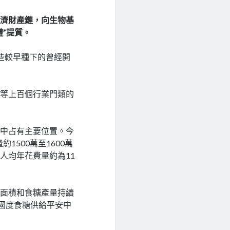
經濟財產鏈，向生物基
”提質。
些較早種下的曾經開
工等上百個行業門類的
濟中占有主要位置。今
1500萬至1600萬
人均年花費量約為11
。
植面積和食糖產量持續
證國度食糖供給平安中