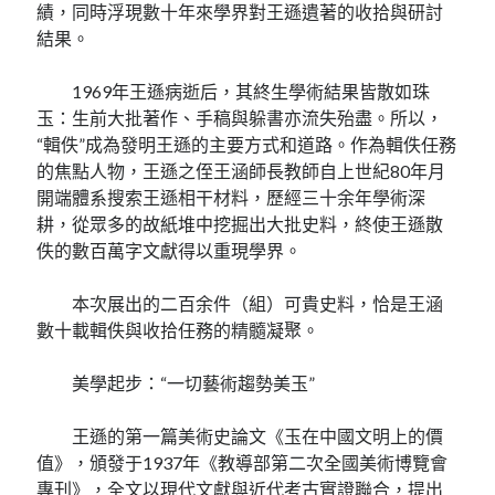
績，同時浮現數十年來學界對王遜遺著的收拾與研討
結果。
1969年王遜病逝后，其終生學術結果皆散如珠
玉：生前大批著作、手稿與躲書亦流失殆盡。所以，
“輯佚”成為發明王遜的主要方式和道路。作為輯佚任務
的焦點人物，王遜之侄王涵師長教師自上世紀80年月
開端體系搜索王遜相干材料，歷經三十余年學術深
耕，從眾多的故紙堆中挖掘出大批史料，終使王遜散
佚的數百萬字文獻得以重現學界。
本次展出的二百余件（組）可貴史料，恰是王涵
數十載輯佚與收拾任務的精髓凝聚。
美學起步：“一切藝術趨勢美玉”
王遜的第一篇美術史論文《玉在中國文明上的價
值》，頒發于1937年《教導部第二次全國美術博覽會
專刊》，全文以現代文獻與近代考古實證聯合，提出