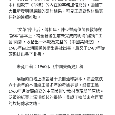
本》相較于《草稿》的內在的事務加倍充分，彌補了
大批新發明與最新的研討結果，可見王遜對教材編寫
任務的連續推動。
“文革”停止后，薄松年、陳少豐兩位師長教師在
“課本”基本上，補全著者生前未完成的明清“建筑”“工
藝”兩節，收拾出一本較為完整的《中國美術史》，
1985年由上海國民美術出書社出書，后又于1989年從
頭編排出書了此書。
未竟巨著：1960版《中國美術史》稿
展廳的白墻上擺設著十余冊油印課本，這些散佚
六十余年的本冊經王涵多年的考據尋覓，終使王遜
1960年月從頭編寫的中國美術史教材重現部門原貌。
泛黃的紙頁上深淺紛歧的墨跡，見證了這部未竟巨著
的坎坷傳承之路。