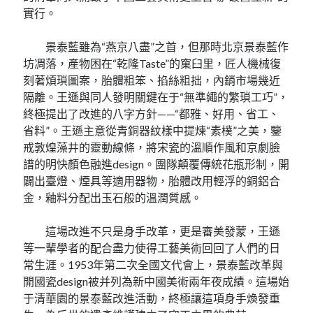
實行。
景泰藍雖為“燕京八盡”之首，但那時北京景泰藍作
坊凋落，產物困在“乾隆Taste”的窠臼里，匠人機械復
刻著煩瑣圖案，胎體粗笨、掐絲粗拙，內銷市場幾近
隔離。王遜與同人發明關鍵在于“無準繩的繁瑣工巧”，
終極提出了改進的八字方針——“都雅、好用、省工、
省料”。王遜主意從青銅器紋樣中提煉“素樸”之美，鑒
戒敦煌藻井的靈動線條，將宋瓷的溫順作風和京劇臉
譜的明快顏色融進design。團隊顛覆傳統花瓶形制，開
闢出臺燈、煙具等適用器物，胎體改用輕浮的銅鋁合
金，釉料分配出玉石般的溫潤質感。
這場改進不只是身手改革，更是審美發蒙，王遜
等一輩學者的配合盡力使得工藝美術回回了人們的日
常生涯。1953年第二次全國文代會上，景泰藍改革與
開國瓷design被并列為新中國美術兩年夜成績。這場始
于清華園的景泰藍改進活動，終極讓這項身手煥發重