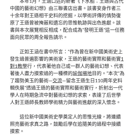
本年1月，王涵口述的新著《下水船：王遜與古代
中國的藝術幻想》由三聯書店出書。該書安身作者三
十余年對王遜相干史料的挖掘，以學術評傳的情勢復
原了王遜曾被掩蔽和遺忘的思惟軌跡與出色進獻。該
書與本次展覽相反相成，配合成為“發明王遜”這一任務
面向民眾的周全報告請示。
正如王涵在書中所言：“作為曾在新中國美術史上
發生過普遍影響的美術家，王遜的藝術實際和藝術實
1
對1教學
行，代表著他自己或一群人的藝術幻想、代表
著後人盡力摸索過的一種標的
瑜伽場地
目的。”本次“為
了趨勢美玉的藝術—
交流
—留念王遜生日110周年史料
輯佚展”透過王遜的藝術實際和藝術實行，折射出一代
學人在時期急流中對藝術幻想的求索，表達了后世學
人對王遜師長教師學術精力與藝術進獻的深入懷念。
這位新中國美術史學奠定人的思惟光線，將連續
照亮藝術求真之路，鼓勵后學在追隨美的過程中接續
摸索。