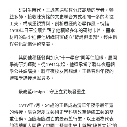
研討生時代，王遜普遍就教分歧範疇的學者，轉
益多師，接收陳寅恪的文史聯合方式和聞一多的考據
工夫，構成重視資料、剖析嚴謹的治學作風。惋惜
1940年日軍空襲炸毀了他積聚多年的研討卡片，冊本
材料的缺少迫使他組織同窗成立“背誦俱樂部”，經由過
程強化記憶保留常識。
其間他積極餐與加入“十一學會”同等仁組織，展開
學術研究運動。從1941年起，他還承當了聯年夜邏輯
學公共課講授，聯年夜校友回想說，王遜春聯年夜的
邏輯學講授進獻最多。
景泰藍design：守正立異煥發重生
1949年7月，34歲的王遜成為清華年夜學最年青
的傳授，肩負起創立藝術史學科與改革傳統工藝的雙
重任務。面臨瀕臨滅亡的景泰藍行業，以王遜為代表
的清華同人開啟了中國工藝美術史上首場“破舊立新”的