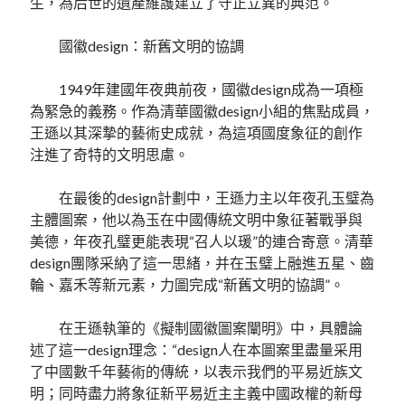
生，為后世的遺產維護建立了守正立異的典范。
國徽design：新舊文明的協調
1949年建國年夜典前夜，國徽design成為一項極
為緊急的義務。作為清華國徽design小組的焦點成員，
王遜以其深摯的藝術史成就，為這項國度象征的創作
注進了奇特的文明思慮。
在最後的design計劃中，王遜力主以年夜孔玉璧為
主體圖案，他以為玉在中國傳統文明中象征著戰爭與
美德，年夜孔璧更能表現“召人以瑗”的連合寄意。清華
design團隊采納了這一思緒，并在玉璧上融進五星、齒
輪、嘉禾等新元素，力圖完成“新舊文明的協調”。
在王遜執筆的《擬制國徽圖案闡明》中，具體論
述了這一design理念：“design人在本圖案里盡量采用
了中國數千年藝術的傳統，以表示我們的平易近族文
明；同時盡力將象征新平易近主主義中國政權的新母