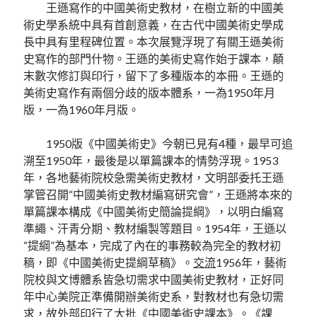
王遜寫作的中國美術史教材，在樹立新的中國美
術史學系統中具有首創意義，在古代中國美術史學成
長中具有里程碑位置。本次展覽浮現了有關王遜美術
史寫作的部門什物。王遜的美術史寫作始于課本，顛
末數次修訂與印行，留下了多種版本的本冊。王遜的
美術史寫作有兩個分歧的版本體系，一為1950年月
版，一為1960年月版。
1950版《中國美術史》今朝已見有4種，最早可追
溯至1950年，最後是以單篇課本的情勢浮現。1953
年，各地藝術院校急需美術史教材，文明部委托王遜
掌管召開“中國美術史教材編寫研究會”，王遜將本來的
單篇課本構成《中國美術史簡論提綱》，以明白編寫
準繩、汗青分期、教材編製等題目。1954年，王遜以
“提綱”為基本，完成了內在的事務較為完全的教材初
稿，即《中國美術史提綱草稿》。
交流
1956年，藝術
院校與文博體系皆急切需求中國美術史教材，正好同
年中心美院正準備開辦美術史系，對教材也有急切需
求，故外部印行了大批《中國美術史課本》。《課