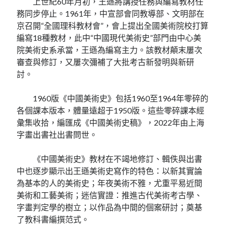
上世紀60年月初，王遜將講授任務與編寫教材任
務同步停止。1961年，中宣部會同教導部、文明部在
京召開“全國理科教材會”，會上提出全國美術院校打算
編寫18種教材，此中“中國現代美術史”部門由中心美
院美術史系承當，王遜為編寫主力。該教材顛末屢次
審查與修訂，又屢次彌補了大批考古新發明與新研
討。
1960版《中國美術史》包括1960至1964年零碎的
各個課本版本，體量遠超于1950版。這些零碎課本經
彙集收拾，編匯成《中國美術史稿》，2022年由上海
字畫出書社出書問世。
《中國美術史》教材在不竭地修訂、輯佚與出書
中也逐步顯示出王遜美術史寫作的特色：以新其實論
為基本的人的美術史；年夜美術不雅，尤重平易近間
美術和工藝美術；迷信實證：推進古代美術考古學、
字畫判定學的樹立；以作品為中間的個案研討；奠基
了教科書編撰范式。