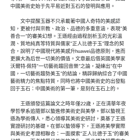
中國美術史始于先平易近對玉石的發明與應用。
文中提醒玉器不只承載著中國人奇特的美感認
知，更被付與宗教、政治、品德的多重意涵，表現“美
善合一”的審美幻想。王遜經由過程剖析玉的光彩溫
潤、質地純真等特質與儒家“正人比德于玉”理念的契
合，說明了中國現代將美感升huawei品德原則，進而
更擴大為后世一切美的價值。文章最后借英國美學家
沃爾特·佩特“一切藝術趨回音樂”之論，凝練出“在中
國，一切藝術趨勢美玉”的結論，精辟歸納綜合了中國
藝術精力的焦點特質，同時也將中國美術史的出發點
回于玉石：中國美術的第一筆，是刻在玉石上的。
王遜頒發這篇論文之時年僅22歲，正在清華年夜
學哲學系追隨鄧以蟄進修美術史與美學。鄧以蟄視王
遜為學術傳人，悉心領導其美術史研討，奠基了王遜
實證研討的基礎。在鄧以蟄領導下，王遜將美學實際
與美術史考證相聯合：一面摸索“正人比德于玉”的審美