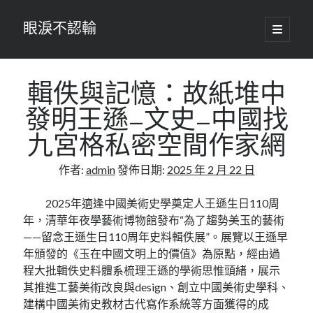
眼淚不認輸
開
啟
主
要
選
單
輯佚與記憶：故紙堆中
發明王遜–文史–中國找
九宮格私密空間作家網
作者:
admin
發佈日期:
2025 年 2 月 22 日
2025年適逢中國美術史學奠定人王遜生日110周
年，清華年夜學藝術博物館發布“為了趨勢美玉的藝術
——留念王遜生日110周年史料輯佚展”。展覽以王遜早
年頒發的《玉在中國文明上的價值》為原點，經由過
程大批輯佚史料體系梳理王遜的學術思惟頭緒，展示
其推進工藝美術改良與design、創立中國美術史學科、
建構中國美術史教材古代寫作系統等方面獲得的成