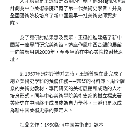
人才培育是王遜很是器重的任務，他design的培育
計劃為中心美術學院培育了第一代美術史學者，并為
全國藝術院校培育了新中國最早一批美術史師資步
隊。
為了讓研討結果惠及民眾，王遜推進建造了新中
國第一座專門研究美術館。這座作風中西合璧的展館
一向被應用到2008年，至今坐落在中心美院校尉營原
址。
到1957年研討所轉并之時，王遜曾經在此完成了
創立美術史學科的預備任務——完整的材料庫、周全體
系的美術史教材、專門研究的美術展館和成熟的人才
培育形式。同年中心美術學院美術史系的樹立標志著
美術史在中國終于成長成為自力學科，王遜也是以成
為新中國美術史學的奠定人。
扛鼎之作：1950版《中國美術史》課本