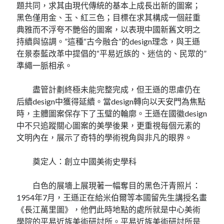
題共同，求其由現代傳統的基本上成長出新的圖案；
黑色僅用金、玉、紅三色；目標在求其構成一個莊重
典雅而不浮夸不艷俗的圖案，以表現中國新舊文明之
持續與協調。”這種“古今融合”的design理念，與王遜
在景泰藍改革中提倡的“平易近族的、迷信的、民眾的”
準繩一脈相承。
盡管計劃終極未能完整完成，但王遜的思慮仍在
后續design中獲得延續。當design轉向以天安門為焦點
時，主體圖案保存下了玉璧的輪廓。王遜在國徽design
中不只追蹤關心圖案的美學後果，更重視每個元素的
文明內在，展示了奇特的學術視角與非凡的眼界。
奠定人：創立中國美術史學科
白色的展墻上展現著一幅奪目的黑色汗青照片：
1954年7月，王遜正在給米伯爾等本國留先生講授名畫
《長江萬里圖》，他們此時地點的處所就是中心美術
學院的平易近族美術研討所。平易近族美術研討所是