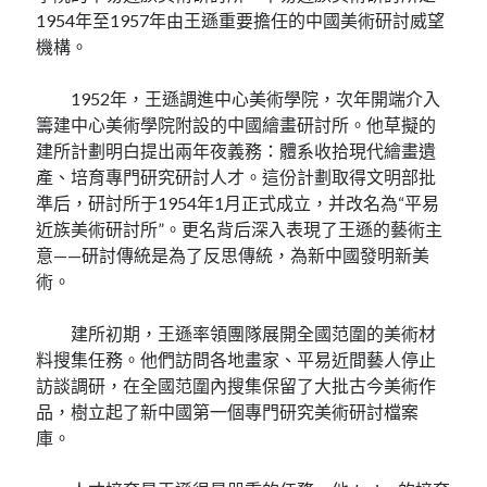
1954年至1957年由王遜重要擔任的中國美術研討威望
機構。
1952年，王遜調進中心美術學院，次年開端介入
籌建中心美術學院附設的中國繪畫研討所。他草擬的
建所計劃明白提出兩年夜義務：體系收拾現代繪畫遺
產、培育專門研究研討人才。這份計劃取得文明部批
準后，研討所于1954年1月正式成立，并改名為“平易
近族美術研討所”。更名背后深入表現了王遜的藝術主
意——研討傳統是為了反思傳統，為新中國發明新美
術。
建所初期，王遜率領團隊展開全國范圍的美術材
料搜集任務。他們訪問各地畫家、平易近間藝人停止
訪談調研，在全國范圍內搜集保留了大批古今美術作
品，樹立起了新中國第一個專門研究美術研討檔案
庫。