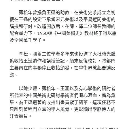
薄松年曾擔負王遜的助教，在美術史系成立之初
便在王遜的設定下承當宋元美術以及平易近間美術的
講授和研討。改造開放后，在陳、薄二位師長教師的
配合盡力下，1950版《中國美術史》教材終于得以惠
及全國萬千學子。
李松、張薔二位學者多年來也投進了大批時光體
系收拾王遜遺作和講授筆記，顛末反復校訂，將部門
主要內在的事務停止收拾頒發，在學術界惹起普遍反
應。
以陳少豐、薄松年、王涵以及有心學術的研討者
所代表的中國美術史研討學術者們嘔心瀝血，廣為彙
集，為王遜遺著的收拾出書貢獻了韶華，這項任務不
只雕刻著程門立雪的學人風骨，更彰顯出學脈傳人的
汗青擔負。