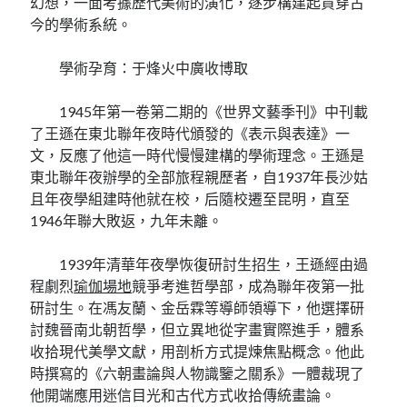
幻想，一面考據歷代美術的演化，逐步構建起貫穿古
今的學術系統。
學術孕育：于烽火中廣收博取
1945年第一卷第二期的《世界文藝季刊》中刊載
了王遜在東北聯年夜時代頒發的《表示與表達》一
文，反應了他這一時代慢慢建構的學術理念。王遜是
東北聯年夜辦學的全部旅程親歷者，自1937年長沙姑
且年夜學組建時他就在校，后隨校遷至昆明，直至
1946年聯大敗返，九年未離。
1939年清華年夜學恢復研討生招生，王遜經由過
程劇烈
瑜伽場地
競爭考進哲學部，成為聯年夜第一批
研討生。在馮友蘭、金岳霖等導師領導下，他選擇研
討魏晉南北朝哲學，但立異地從字畫實際進手，體系
收拾現代美學文獻，用剖析方式提煉焦點概念。他此
時撰寫的《六朝畫論與人物識鑒之關系》一體裁現了
他開端應用迷信目光和古代方式收拾傳統畫論。