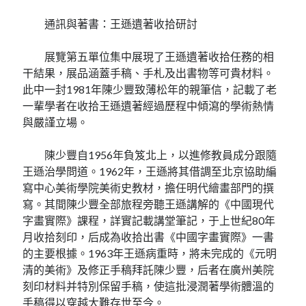
通訊與著書：王遜遺著收拾研討
展覽第五單位集中展現了王遜遺著收拾任務的相
干結果，展品涵蓋手稿、手札及出書物等可貴材料。
此中一封1981年陳少豐致薄松年的親筆信，記載了老
一輩學者在收拾王遜遺著經過歷程中傾瀉的學術熱情
與嚴謹立場。
陳少豐自1956年負笈北上，以進修教員成分跟隨
王遜治學問道。1962年，王遜將其借調至北京協助編
寫中心美術學院美術史教材，擔任明代繪畫部門的撰
寫。其間陳少豐全部旅程旁聽王遜講解的《中國現代
字畫實際》課程，詳實記載講堂筆記，于上世紀80年
月收拾刻印，后成為收拾出書《中國字畫實際》一書
的主要根據。1963年王遜病重時，將未完成的《元明
清的美術》及修正手稿拜託陳少豐，后者在廣州美院
刻印材料并特別保留手稿，使這批浸潤著學術體溫的
手稿得以穿越大難存世至今。