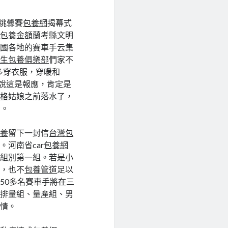
野挑釁賽
包養網
揭幕式
縣
包養金額
蘭考縣文明
全國各地的賽車手云集
大生包養俱樂部
們家不
多穿衣服，穿暖和
才說這是報應，肯定是
價格
姑娘之前落水了，
考。
包養
留下一封信
台灣包
。河南省car
包養網
量組別第一組。若是小
命，也不
包養管道
足以
50多名賽車手將在三
小排量組、量產組、男
思
情。