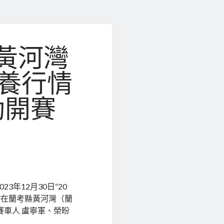
）黃河灣
包養行情
動開賽
年12月30日“20
”在蘭考縣黃河灣（蘭
賽車人 盧寧軍、榮盼