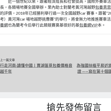
近一個世紀以來，跟著經濟成長和社會提高，國際外賽車
長，各類場地賽全國舉辦。業內助士對蘭考黃河灣越野
包養意
的評價，2018年已經勝利舉行過一次全國越野car 賽事。跟著“2
考）黃河灣car 場地越野挑釁賽”的舉行，將會無力地推進賽車
養網
也為蘭考今后舉行此類競賽奠基很好的基
包養網VIP
本。
上一篇文章
行走河南·讀懂中國丨賈湖笛覓包養價格音
為強國扶植平易近
越千年
證 ——寫在第十個
搶先發佈留言