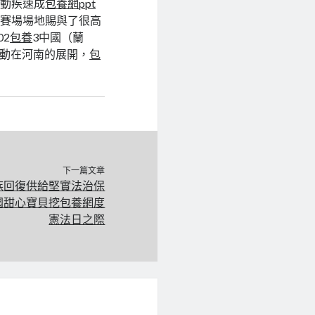
活動疾速成
包養網ppt
思
賽場場地賜與了很高
02
包養
3中國（蘭
活動在河南的展開，
包
下一篇文章
族回復供給堅實法治保
國甜心寶貝挖包養網度
憲法日之際