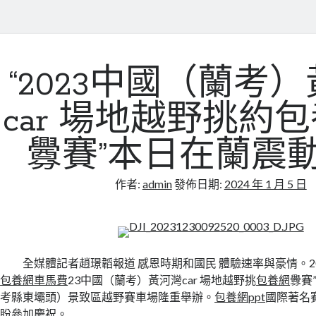
“2023中國（蘭考
car 場地越野挑約
釁賽”本日在蘭震
作者:
admin
發佈日期:
2024 年 1 月 5 日
全媒體記者趙璟韜報道 感恩時期和國民 體驗速率與豪情。2023
包養網車馬費
23中國（蘭考）黃河灣car 場地越野挑
包養網
釁賽
考縣東壩頭）景致區越野賽車場隆重舉辦。
包養網ppt
國際著名
盼參加慶祝。