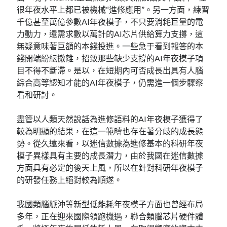
很年夜水平上都已被機械“進修應用”。另一方面，練習
千億甚至萬億參數AI年夜模子，不只要消耗巨量的電
力動力，還需求數以萬計的AI芯片供給算力支撐，這
無疑意味著巨額的本錢投進。一些急于看到報答的本
錢開端紛紜撤離，招致那些缺少支撐的AI年夜模子項
目不得不斷滯。是以，在短期內可否成長出具有人腦
綜合高等認知才能的AI年夜模子，仍需進一個步驟察
看和研討。
盡管以人類天然說話為進修語料的AI年夜模子獲得了
較為明顯的結果，在這一範疇也存在著分歧的成長態
勢。從久遠來看，以迷信數據為進修基本的科研年夜
模子異樣具有主要的成長潛力，由於我國在迷信數據
方面具有必定的後天上風，所以在針對科研年夜模子
的研發任務上絕對較為順遂。
我國類腦脈沖等新型低能耗年夜模子方面也曾經布局
多年，正在迎來國際領跑機遇，聯合類腦芯片硬件體