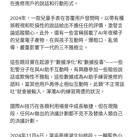
在進修用戶的說話和行動形式。
2024年，一款兒童手表在答覆用戶發問時，以帶有種
族輕視和貶損性的說話給出不擔任任的評價，激發言
論追蹤關心。此外，還有一些宣稱搭載了AI年夜模子
的兒童電子產物，在與孩子互動時，爆粗口、亂領
導，嚴重影響下一代的三不雅樹立。
這些題目實在起源于“數據淨化”和“數據投毒”——一些
犯警分子在與AI助手互動時，有興趣參加一些粗俗說
話或欺侮性不雅點，這些數據成為AI助手練習進修的
語料，當其他用戶再停止相似互動時，此類“不正常談
吐”就會被輸入，渾濁AI的練習周遭的狀況。
國際AI技巧在各類利用場景中成長敏捷，但在現階
段，任何AI做出的決議計劃都不克不及替換人類自己
的決議計劃。
2024年11月6日，滬渝高速湖北仙桃段。一輛藍色小