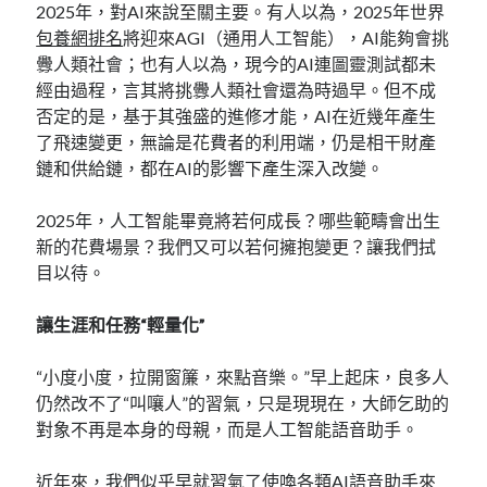
2025年，對AI來說至關主要。有人以為，2025年世界
包養網排名
將迎來AGI（通用人工智能），AI能夠會挑
釁人類社會；也有人以為，現今的AI連圖靈測試都未
經由過程，言其將挑釁人類社會還為時過早。但不成
否定的是，基于其強盛的進修才能，AI在近幾年產生
了飛速變更，無論是花費者的利用端，仍是相干財產
鏈和供給鏈，都在AI的影響下產生深入改變。
2025年，人工智能畢竟將若何成長？哪些範疇會出生
新的花費場景？我們又可以若何擁抱變更？讓我們拭
目以待。
讓生涯和任務“輕量化”
“小度小度，拉開窗簾，來點音樂。”早上起床，良多人
仍然改不了“叫嚷人”的習氣，只是現現在，大師乞助的
對象不再是本身的母親，而是人工智能語音助手。
近年來，我們似乎早就習氣了使喚各類AI語音助手來