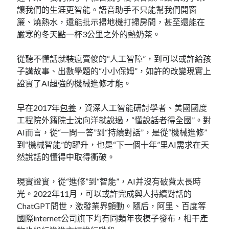
讓我們的生涯更智能。語音助手不只能幫我們開窗
簾、燒熱水，還能批示掃地機打掃房間，甚至還能在
嚴寒的冬天點一杯3公里之外的熱奶茶。
從聽不懂話就裝瘋賣傻的“人工智障”，到可以或許給孩
子講故事、出數學題的“小小保姆”，如許的改變現實上
證實了AI超強的機械進修才能。
早在2017年
包養
，資深人工智能研討學者、美國國度
工程院外籍院士沈向洋就說過，“懂說話者得全國”。對
AI而言，從“一問一答”到“持續對話”，是從“機械進修”
到“機械智能”的躍升，也是“下一個十年”里AI需求在天
然說話的懂得中取得衝破。
現實證實，從“進修”到“智能”，AI并沒有破費太長時
光。2022年11月，可以或許完成與人持續對話的
ChatGPT問世，激發業界顫動。隨后，阿里、百度等
國際internet公司旗下均有同類年夜模子發布，相干產