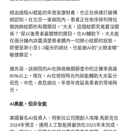
經由過程AI賦能的年夜安康財產，也正在疾速打破傳
統認知。在北京一家病院內，患者正在依序排列隊伍
徵詢肺結節的有關題目。“大夫，這個結節究竟要沒關
係？”是以後患者最關懷的題目。在AI輔助下，大夫能
在兩分鐘內詳盡清楚患者體內一切肺小結節的狀態。
即便是渺小至1-3毫米的病灶，也能被AI的“火眼金睛”
敏捷鎖定。
據先容，該病院的AI在肺癌晚期篩查中的正確率高達
80%以上。現在，AI在很短時光內就能輔助大夫區分
低危、中危、高危病灶，年夜年夜延長患者的等候時
光。
AI高能，但非全能
美國著名AI投資人、特斯拉公司開創人埃隆·馬斯克在
2024年預言，通用人工智能將最快在2025年末完成，