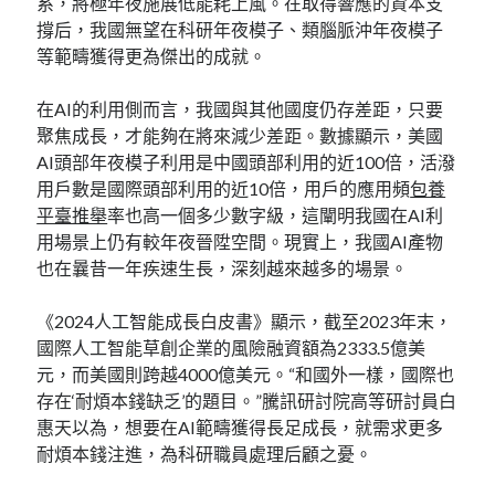
系，將極年夜施展低能耗上風。在取得響應的資本支
撐后，我國無望在科研年夜模子、類腦脈沖年夜模子
等範疇獲得更為傑出的成就。
在AI的利用側而言，我國與其他國度仍存差距，只要
聚焦成長，才能夠在將來減少差距。數據顯示，美國
AI頭部年夜模子利用是中國頭部利用的近100倍，活潑
用戶數是國際頭部利用的近10倍，用戶的應用頻
包養
平臺推舉
率也高一個多少數字級，這闡明我國在AI利
用場景上仍有較年夜晉陞空間。現實上，我國AI產物
也在曩昔一年疾速生長，深刻越來越多的場景。
《2024人工智能成長白皮書》顯示，截至2023年末，
國際人工智能草創企業的風險融資額為2333.5億美
元，而美國則跨越4000億美元。“和國外一樣，國際也
存在‘耐煩本錢缺乏’的題目。”騰訊研討院高等研討員白
惠天以為，想要在AI範疇獲得長足成長，就需求更多
耐煩本錢注進，為科研職員處理后顧之憂。