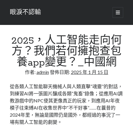
眼淚不認輸
開
啟
主
要
選
單
2025，人工智能走向何
方？我們若何擁抱查包
養app變更？_中國網
作者:
admin
發佈日期:
2025 年 1 月 15 日
從各類人工智能聊天機械人與人類直擊“魂靈”的對話，
到練習AI將一張圖片釀成各類“鬼畜”錄像；從應用AI調
教游戲中的NPC使其更像真正的玩家，到應用AI年夜
模子往束縛AI在收集世界中“不干好事”……在曩昔的
2024年里，無論是國際仍是國外，都經過的事況了一
場有關人工智能的劇變。