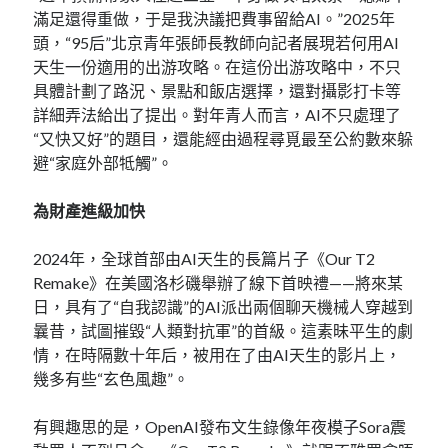
滿足還得重做，于是我決議把費事留給AI。”2025年
頭，“95后”北京青年張師長教師向記者展現若何用AI
天生一份適用的出游攻略。在這份出游攻略中，不只
具體計劃了路況、景點和飯店選擇，還對攝影打卡等
詳細弄法給出了提出。對年青人而言，AI不只處理了
“又快又好”的題目，還能經由過程尋覓最至公約數來躲
避“家庭外部牴觸”。
為財產進級加快
2024年，全球首部由AI天生的長篇片子《Our T2
Remake》在美國洛杉磯舉辦了線下首映禮——將來某
日，具有了“自我認識”的AI派出兩個聊天機械人穿越到
曩昔，試圖摧毀“人類對抗軍”的首級。這素昧平生的劇
情，在時隔數十年后，被用在了由AI天生的影片上，
幾多有些“玄色風趣”。
有興趣思的是，OpenAI發布文生錄像年夜模子Sora震