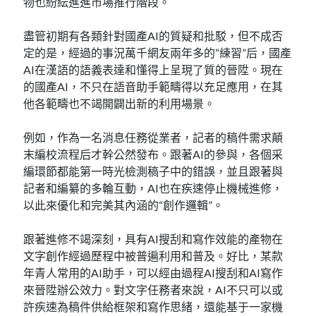
物也紛紜進進市場推行階段。
盡管初期有各類針對國產AI的質疑和批駁，但不成否
定的是，經過的事況萬千網友兩年多的“練習”后，國產
AI在漢語的語義表達和懂得上呈現了質的晉陞。現在
的國產AI，不只在語音助手範疇得以充足應用，在其
他各範疇也不竭開闢出新的利用場景。
例如，作為一名消息任務從業者，記者的稿件需求顛
末編校流程后才幹公然發布。跟著AI的參與，各個采
編環節都能第一時光檢測稿子中的錯誤，並且跟著與
記者和編纂的多輪互動，AI也在疾速停止機械進修，
以此來優化和完美其內涵的“創作邏輯”。
跟著進修不竭深刻，具有AI搜刮和寫作效能的產物在
文字創作經過歷程中被普遍利用和普及。好比，某款
年青人常用的AI助手，可以經由過程AI搜刮和AI寫作
來晉陞辦公效力。對文字任務者來說，AI不只可以或
許疾速為稿件供給框架和寫作思緒，還能基于一家機