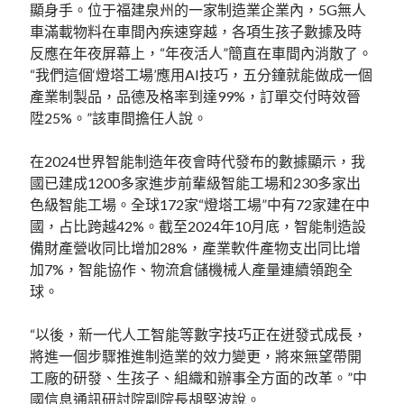
顯身手。位于福建泉州的一家制造業企業內，5G無人
車滿載物料在車間內疾速穿越，各項生孩子數據及時
反應在年夜屏幕上，“年夜活人”簡直在車間內消散了。
“我們這個‘燈塔工場’應用AI技巧，五分鐘就能做成一個
產業制製品，品德及格率到達99%，訂單交付時效晉
陞25%。”該車間擔任人說。
在2024世界智能制造年夜會時代發布的數據顯示，我
國已建成1200多家進步前輩級智能工場和230多家出
色級智能工場。全球172家“燈塔工場”中有72家建在中
國，占比跨越42%。截至2024年10月底，智能制造設
備財產營收同比增加28%，產業軟件產物支出同比增
加7%，智能協作、物流倉儲機械人產量連續領跑全
球。
“以後，新一代人工智能等數字技巧正在迸發式成長，
將進一個步驟推進制造業的效力變更，將來無望帶開
工廠的研發、生孩子、組織和辦事全方面的改革。”中
國信息通訊研討院副院長胡堅波說。