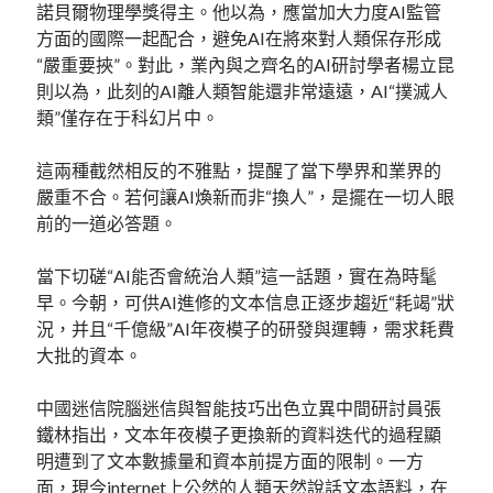
諾貝爾物理學獎得主。他以為，應當加大力度AI監管
方面的國際一起配合，避免AI在將來對人類保存形成
“嚴重要挾”。對此，業內與之齊名的AI研討學者楊立昆
則以為，此刻的AI離人類智能還非常遠遠，AI“撲滅人
類”僅存在于科幻片中。
這兩種截然相反的不雅點，提醒了當下學界和業界的
嚴重不合。若何讓AI煥新而非“換人”，是擺在一切人眼
前的一道必答題。
當下切磋“AI能否會統治人類”這一話題，實在為時髦
早。今朝，可供AI進修的文本信息正逐步趨近“耗竭”狀
況，并且“千億級”AI年夜模子的研發與運轉，需求耗費
大批的資本。
中國迷信院腦迷信與智能技巧出色立異中間研討員張
鐵林指出，文本年夜模子更換新的資料迭代的過程顯
明遭到了文本數據量和資本前提方面的限制。一方
面，現今internet上公然的人類天然說話文本語料，在