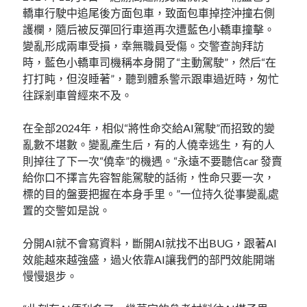
轎車行駛中追尾後方面包車，致面包車掉控沖撞右側
護欄，隨后被反彈回行車道再次遭藍色小轎車撞擊。
變亂形成兩車受損，幸無職員受傷。交警查詢拜訪
時，藍色小轎車司機稱本身開了“主動駕駛”，然后“在
打打盹，但沒睡著”，聽到體系警示跟車過近時，匆忙
往踩剎車曾經來不及。
在全部2024年，相似“將性命交給AI駕駛”而招致的變
亂數不堪數。變亂產生后，有的人僥幸逃生，有的人
則掉往了下一次“僥幸”的機遇。“永遠不要聽信car 發賣
給你口不擇言先容智能駕駛的話術，性命只要一次，
標的目的盤要把握在本身手里。”一位持久從事變亂處
置的交警如是說。
分開AI就不會寫資料，斷開AI就找不出BUG，跟著AI
效能越來越強盛，過火依靠AI讓我們的部門效能開端
慢慢退步。