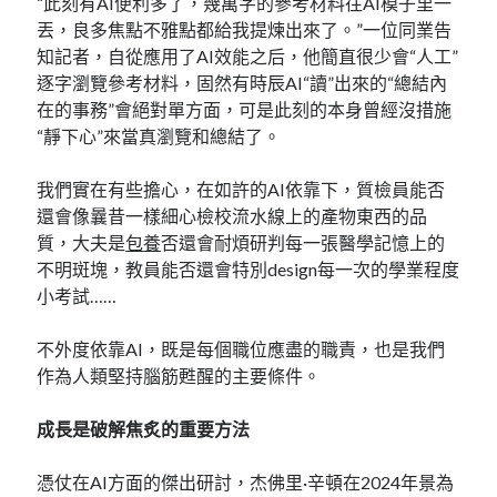
“此刻有AI便利多了，幾萬字的參考材料往AI模子里一
丟，良多焦點不雅點都給我提煉出來了。”一位同業告
知記者，自從應用了AI效能之后，他簡直很少會“人工”
逐字瀏覽參考材料，固然有時辰AI“讀”出來的“總結內
在的事務”會絕對單方面，可是此刻的本身曾經沒措施
“靜下心”來當真瀏覽和總結了。
我們實在有些擔心，在如許的AI依靠下，質檢員能否
還會像曩昔一樣細心檢校流水線上的產物東西的品
質，大夫是
包養
否還會耐煩研判每一張醫學記憶上的
不明斑塊，教員能否還會特別design每一次的學業程度
小考試……
不外度依靠AI，既是每個職位應盡的職責，也是我們
作為人類堅持腦筋甦醒的主要條件。
成長是破解焦炙的重要方法
憑仗在AI方面的傑出研討，杰佛里·辛頓在2024年景為