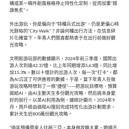
構或某一稿件創風格格停止特性化定制，從而加重“錯
誤焦炙”。
外出游玩，你是偏向于“特種兵式出游”，仍是更偏心時
光餘裕的“City Walk”？非論何種出行方法，在信息碎
片化確當下，年青人們簡直都熱衷于在出行前做好觀
光攻略。
文明和游玩部的數據顯示，2024年前三季度，國際出
游人次到達42.37億，比上年同期增添5.63億，同比增
加15.3%。數以十億計的出游人次，每一次“打卡”，都
為AI沉淀了可供進修的數據。于是，當下年青人在做
游玩攻略時想到了一條“捷徑”——把游玩目標地、預算
拋給AI，由AI主動天生多份觀光攻略，然后挑本身愛
好的就行。以某AI利用為例，據統計顯示，2024年9
月，用戶經由過程AI搜刮完成特性化出游計劃需求，
累計天生近800萬份觀光攻略。
“過年預備帶家人往趟三亞，本身做攻略太累，媳婦不