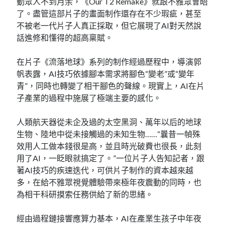
動眾人不到月余，《Our T2 Remake》就跟不雅眾會晤
了。盡管這部片子的畫面制作還存在不少瑕疵，甚至
不被老一代片子人真正採取，但它展現了AI對天然說
話進修和懂得的超高稟賦。
在片子《流落地球》系列的制作經過歷程中，導演郭
帆表露，AI技巧依據腳本需求將腳色“變老”或“變年
青”，同時也轉變了相干腳色的聲線。現實上，AI在片
子產業的過程中施展了極端主要的感化。
人類航天器從未企及過的太空黑洞、萬年以后的地球
生物、陸地中從未接觸過的未知生物……“曩昔一幀殊
效用人工做本錢很是高，並且時光破費也很長，此刻
用了AI，一眨眼就搞定了。”一位片子人告知記者，跟
著AI技巧的疾速迭代，可供片子制作的資本越來越
多，在給不雅眾視覺體驗帶來極年夜震動的同時，也
為相干科研摸索任務供給了新的思緒。
經由過程鏈接響應算力基本，AI在產業生孩子中年夜