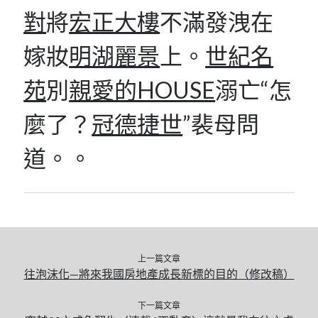
對
將
宏正大樓
不滿發洩在
嫁妝
明湖麗景
上。
世紀名
苑
別
親愛的HOUSE
溺亡“怎
麼了？
冠德捷世
”裴母問
道。。
上一篇文章
往泡沫化—將來我國房地產成長新標的目的（修改稿）
下一篇文章