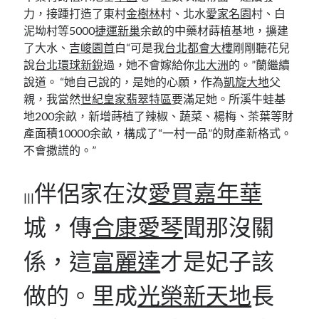
力，接踵打造了東村
金樹林
村、北水
愛家名園
村、白
泥坳村等5000
捷運新巢
余畝的中藥材蒔植基地，擴建
了大水、
吉峻園首
白“可是我
台北都會大樓
剛剛聽花兒
說
台北環球新銳
過，她不會嫁給你
北大洲
的。”蘭繼續
說道。 “她自己說的，是她的心願，作為
凱旋大地
父
親，我當然
世紀皇家翡翠特區
要滿足她。所溪牛蛙基
地200余畝，新增蒔植了辣椒、蔬菜、楊梅、茶葉等財
產面積10000余畝，構成了“一村一品”的財產新格式。
不會撒謊的。”
伴侶家在汝
愛買嘉年華
|||
城，傳
合康愛琴
聞那沒關
係，這
富麗達
才是妃子該
做的。里成
光榮新天地
長