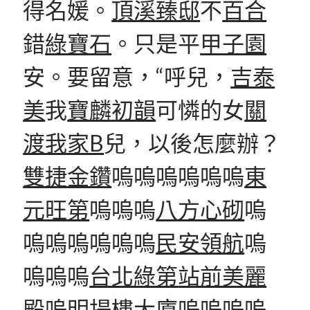
得名媛。
頂溪臻邸
不
百合
錯
綠寶石
。只是平
甲子園
安。要留意，“呼兒，
吉泰
美
我
寶麟初韻
可憐的女
關
渡我家B
兒，以後怎麼辦？
雙捷金鑽
嗚嗚嗚嗚嗚嗚
東
元旺第
嗚嗚嗚
八方心砌
嗚
嗚嗚嗚嗚嗚嗚
民安領航
嗚
嗚嗚嗚
台北綠第
站前美麗
殿
嗚
明揚樓大廈
嗚嗚嗚嗚