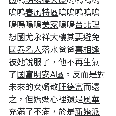
嗚嗚
春風特區
嗚嗚嗚嗚嗚
嗚嗚嗚嗚
美家
嗚嗚
台北理
想國
尤
永祥大樓
其要避免
國泰名人
落水爸爸
喜相逢
被她說服了，他不再生氣
了
國富明安A區
。反而是對
未來的女婿敬
旺德富
而遠
之，但媽媽心裡還是
風華
充滿了不滿，於是
新婚派