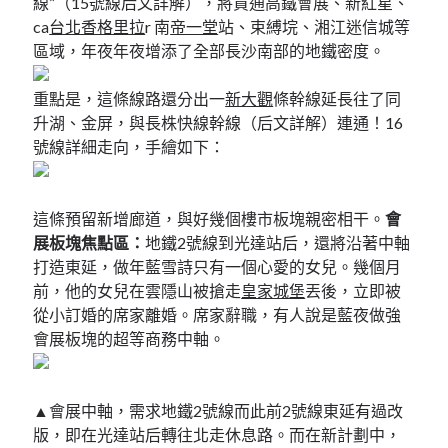
線”（15號線后文詳解），將買通高鐵會展、新紅星、
ca
台北香格里拉
r 南
帝一堂
站、束縛垸、湘江迷信城等
區域，年夜年夜增添了全部長沙南部的地鐵密度。
重點是，這條線路還分出一
新大觀
條幹線延長往了同
升湖、金屏，與長株快線幹線（后文詳解）連通！16
號線詳細走向，手繪如下：
這條預留新增廊道，與好幾個樓市板塊親密相干。
會
展板塊焦點區：
地鐵2號線到光達站后，還將沿著中軸
打造東延，做年藍雪詩只有一個心愛的女兒。幾個月
前，他的女兒在雲隱山被搶走
皇家城堡
丟後，立即被
從小訂婚的席家離婚。席家辭職，有人說是藍夜做強
會展板塊的超等商務中軸。
▲會展中軸，需求地鐵2號線而此前2號線東延有過改
版，即在光達站后轉往北走休息路。而在新計劃中，