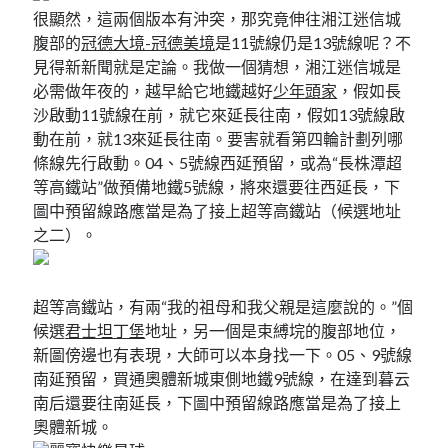
很顯然，這兩個版本有沖突，那究竟伸往湘江迷信城
腹部的
冠德大境-冠德美境
是11號線仍是13號線呢？不
見得新新聞就是定論。我做一個猜想，湘江迷信城是
必需做年夜的，越早給它地鐵越好
少年頭家
，假如長
沙啟動11號線在前，就它來延長往南，假如13號線啟
動在前，就13來延長往南。要害就看第四輪計劃列哪
條線先行啟動。04、5號線西延預留，或為“長株潭超
等高鐵站”做預備地鐵5號線，將來還要往西延長，下
圖中預留線路應當是為了接上超等高鐵站（候選地址
之二）。
超等高鐵站，有兩“我的祖母和我父親是這麼說的。”個
候選
君士坦丁堡
地址，另一個是束縛垸的腹部地位，
新圖傍邊也有表現，大師可以本身找一下。05、9號線
南延預留，買通奧體新城東側地鐵9號線，在達到暮云
南后還要往南延長，下圖中預留線路應當是為了接上
奧體新城。