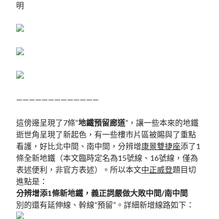
明
—————————————
這傍邊呈現了7條“
地鐵預留廊道
”，讓一些本來的地鐵
逝世角呈現了新起色，有一些樓市片區被賜與了重點
看護，好比北中間、南中間，分辨增
康景雙捷座
添了1
條全新地鐵（本文臨時定名為15號線、16號線，僅為
表述便利，非官方表述）。所以本文
中正威登
題目切
進點是：
分辨增添1條新地鐵，義正詞嚴做大敗中間/南中間
別的還有延伸線、幹線“預留”。詳細新增線路如下：