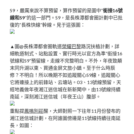
S9，嚴厲來說不算預留，算作預留的是圖中“
銜接16號
線和S9
”的這一部門。S9，是長株潭都會圈計劃中已批
復的“長株快線”幹線。見于這張圖：
▲圖@長株潭都會圈軌道
榮耀巴黎
路況扶植計劃，詳
細軌道制式、站點設置、實行時光以官方為準“銜接16
號線和S9”預留線，走線不完整明白。不外，年夜致顛
末同升湖以東、買通金屏文旅小鎮。至于什么時辰
修？不明白！所以晚期不如追蹤關心S9線，追蹤關心
它將連接上的前鋒站、云塘站。03、13號線預留，天
經地義做年夜湘江迷信城在新新聞中，由13號線持續
南延，深刻湘江迷信城（年夜王山）腹部。
重點提
鳳鳴別莊
醒，大師對照一下往年11月份發布的
湘江迷信城計劃，在阿誰圖傍邊是11號線持續往南延
長，如圖：