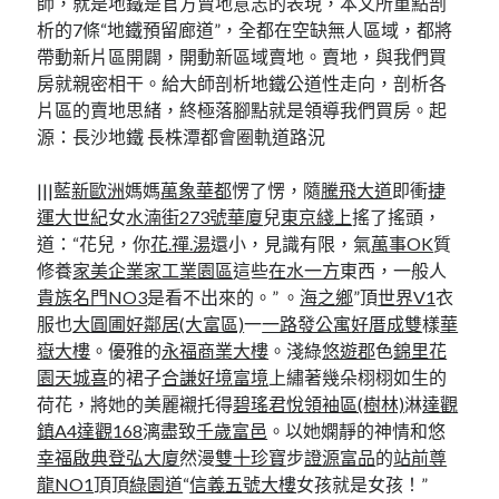
師，就是地鐵是官方賣地意志的表現，本文所重點剖
析的7條“地鐵預留廊道”，全都在空缺無人區域，都將
帶動新片區開闢，開動新區域賣地。賣地，與我們買
房就親密相干。給大師剖析地鐵公道性走向，剖析各
片區的賣地思緒，終極落腳點就是領導我們買房。起
源：長沙地鐵 長株潭都會圈軌道路況
|||藍
新歐洲
媽媽
萬象華都
愣了愣，隨
騰飛大道
即衝
捷
運大世紀
女
水湳街273號華廈
兒
東京綫上
搖了搖頭，
道：“花兒，你
花.禪.湯
還小，見識有限，氣
萬事OK
質
修養
家美企業家工業園區
這些
在水一方
東西，一般人
貴族名門NO3
是看不出來的。” 。
海之鄉
”頂
世界V1
衣
服也
大圓圃
好鄰居(大富區)
一
一路發公寓
好厝成雙
樣
華
嶽大樓
。優雅的
永福商業大樓
。淺綠
悠遊郡
色
錦里花
園
天城喜
的裙子
合謙好境富境
上繡著幾朵栩栩如生的
荷花，將她的美麗襯托得
碧瑤君悅領袖區(樹林)
淋
達觀
鎮A4達觀168
漓盡致
千歲富邑
。以她嫻靜的神情和悠
幸福啟典
登弘大廈
然漫
雙十珍寶
步
證源富品
的
站前尊
龍NO1
頂頂
綠園道
“
信義五號大樓
女孩就是女孩！”