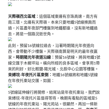
天際嶺西北區域：
這個區域東邊有京珠高速，南方有
南三環，北邊有天際嶺，本來只要地鐵5號線擦肩而
過，片區盡年夜部門樓盤到地鐵都遠，沒有新地鐵過
去，將是一個路況逝世角。
此刻，預留16號線拉過去，沿著時期陽光年夜道向
西，會帶動不少樓盤。天際嶺南算是明天的最年夜贏
家。
時期陽光年夜道沿線：
預留16號線，將與地鐵1號
線交匯于木樨坪站。橫向所經的良多區域，會享用1帶
來的利好，好比輕鹽·陽光城、北辰中心公園等樓盤。
束縛垸-年夜托片區東側：
地鐵16號線將和地鐵5號線
在年夜托東站交匯，如圖：
5號線延伸線行將開修，結尾站是年夜托東站，我們說
束縛垸-年夜托片區值得等待，晚期有看點的區域是5
號線的年夜托東站、陽光苑站。很顯然，再加一條新