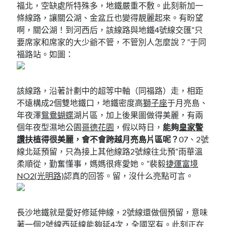
福北，空缺處所特殊多，地鐵嚴重不敷。此刻新加一
條線路，讓關公湖、金盆丘也變得靚麗起來。有盼望
啊，關公湖！到河西后，該線路與地鐵4號線交匯“只
要席家和席家的大少爺不管，不管別人怎麼說？”于同
福路站。如圖：
該線路，沿著計劃中的超等中軸（同福路）走，相距
不遠構成2個雙地鐵口，地鐵密度高
獅子座
于月亮島、
年夜澤
鴛鴦蝴蝶
湖片區，加上後果圖做得美麗，有兩
個年夜型濕地公園
哥德花園
，假以時日，
能夠
皇家警
讚
扶植得很美麗，會不會跨越月亮島片區呢？
07、2號
線北延預留，只為接上其他線路2號線往北預“雨華溫
柔順從，勤奮懂事，媽媽很疼愛她。”裴毅
捷運富境
NO2(光明路)
認真的回答。留，沒什么亮點可言。
長沙地鐵就是愛好修延伸線，2號線還做個預留，意味
著一個2號線西延線能夠延4次，全國罕有。此刻正在