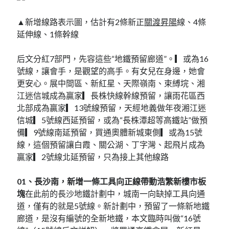
▲新增線路表示圖，估計有2條新正
關渡昇陽
線、4條
延伸線、1條幹線
后文分紅7部門，先容這些“地鐵預留廊道”。▎或為16
號線，讓會手，是觀望的高手。有女兒在身邊，她會
更安心。展中間區、新紅星、天際嶺南、束縛垸、湘
江迷信城成為贏家▎長株快線幹線預留，讓雨花區西
北部成為贏家▎13號線預留，天經地義做年夜湘江迷
信城▎5號線西延預留，或為“長株潭超等高鐵站”做預
備▎9號線南延預留，買通奧體新城東側▎或為15號
線，這個預留讓白霞、關公湖、丁字灣、起飛片成為
贏家▎2號線北延預留，只為接上其他線路
01、長沙南，新增一條工具向正線
帶動浩繁新樓市板
塊
在此前的長沙地鐵計劃中，城南一向缺掉工具向通
道，僅有的就是5號線。新計劃中，預留了一條新地鐵
廊道，是沒有編號的全新地鐵，本文臨時叫做“16號