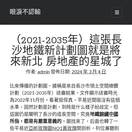
眼淚不認輸
開
啟
主
要
選
單
（2021-2035年）這張長
沙地鐵新計劃圖就是將
來新北 房地產的星城了
作者:
admin
發佈日期:
2024 年 3 月 4 日
比來傳播的計劃圖，據稱是來自長沙市領土空間總體
計劃（2021-2035年）送審結果，文件顯示送審時光
為2022年11月份。看著挺保真，平易近間版沒有這個
水準，固然計劃是計劃，到時是什么樣子紛歧定，但
這圖仍是闡明了長沙的成長空間，究竟
地鐵
錦繡中國
所指，都是有嚴重意義的
。圖找來了，后面也轉了一
些平易近
亞昕玫瑰園NO1黃玫瑰
間剖析，列位兼聽則