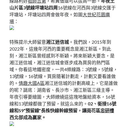
線路利好
祖師吉第
，希冀值還可以拔高一節。
年夜王
山片區3號線坪塘站四周
16號線在河西與3號線交匯于
坪塘站，坪塘站四周會做年夜。如圖
大世紀花園廣
場
：
特殊提示大師留意
湘江迷信城
。我們說，2015年到
2022年，這幾年河西的重要概念是湘江新區。到此
刻，湘江新區曾經感到不新穎。將來新穎大要念，是
湘江迷信城，湘江迷信城會逐步成為買房的熱門區
域。你看這地鐵密度，一共4條線路：3號線，5號線，
13號線，16號線。買房隨著計劃走，計劃又要看誰做
的。
情趣大國A區
湘江迷信城的計劃高峻上，它是誰做
的呢？謎底：湖南省、長沙市、湘江新區三級主導。
年夜引導要繪圖，大師繚繞這這塊地盤給資本，16號
線和13號線都做了預留，就這么來的。
02、銜接16號
線和S9“預留線”
長株快線幹線預留，讓雨花區
忠研樓
西北部成為贏家。