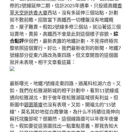
修的2號線延伸二期，估計2025年通車，只投遞高鐵
香
草天空迷迭香大廈
西站，沒有多延伸三個站點，計劃
就不敷前瞻。招致當下高鐵西一切樓盤沒有地鐵概
念，屋子難賣。假如2號線多修三個站，就沿著這三個
站賣地、賣房，高鐵西不會是此刻這個樣子容貌。
綜
合點評
伴侶們，最新表露的地鐵計劃，不見得終極完
整依照這個實行。好比，我們最新收到的新聞，地鐵7
號線部分從東六路改為東四路，但文章開首的這個圖
就并未表現。相干文章看這篇：
最新曝光，地鐵7號線走東四路，過萬科松湖六合。又
如，我們在松雅湖新城的相干計劃中，看到11號線或
通向松雅湖北，對于做年夜松雅湖區域很有利益，但
新圖中
碧園華廈
也沒有表現。又如，開福北的“15號
線”，莫名其妙地從白霞肇端，為什么不持續往南伸向
蘇托垸腹部呢？很顯然，這個線路還可以年夜年夜優
化。假如要從這張圖找出一點重點意義，那我告知大