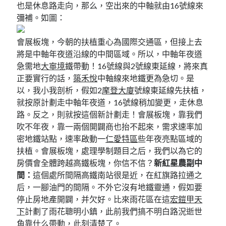
也是休息路走向，那么，空出來的中軸就由16號線來
彌補。如圖：
會展板塊，今朝的扶植重心為國際交通區，但接上去
將是中軸年夜道沿線的中間區域。所以，中軸年夜道
急需地
大寧境
鐵帶動！16號線與2號線東延線，將來真
正要實行的話，
築禾悅
中軸線來地鐵更為急切。是
以，我小我剖析，假如2
摩登大廈
號線東延線先扶植，
就按原計劃走中軸年夜道，16號線稍加變更，走休息
路。反之，則就按這個新計劃走！會展板塊，靠我們
吹不年夜，靠一兩個開闢商也抬不起來，需求速率加
密地鐵站點，速率啟動一
仁愛特區
些年夜亮點區域的
扶植。會展板塊，處理學制題目之后，我們以為它的
房價會全體跨越高鐵板塊，你信不信？
新紅星農副中
間：
這個處所間隔高鐵南站很是近，在紅旗路拉通之
后，一腳油門的間隔。不外它沒有地鐵靈通，假如要
停止房地產開闢，并欠好。比來雨花區在這
宏鎧甲天
下
計劃了雨花聰明小鎮，此前我們搞不明白路況逝世
角靠什么帶動，此刻清楚了。