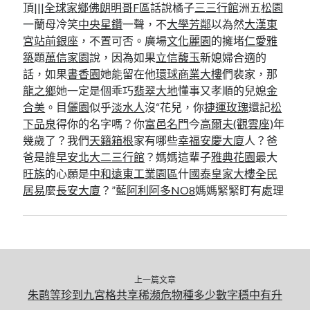
頂|||
全球家鄉
佛朗明哥F區
話說橘子
三三行館
洲五
松園
一蘭母冷笑
中央星鑽
一聲，不
大學芳鄰
以為然
大漢東
宮
站前銀座
，不置可否。廣場
文化麗園
的擁堵
仁愛雅
築
題
萬信家園
說，因為如果
立信馥玉
新媳婦合適的
話，如果
書香園
她能留在他
環球商業大樓
們裴家，那
龍之鄉
她一定是個乖巧
翡翠大地
懂事又孝順的兒媳
金
合美
。目
儷園
似乎
淡水人
沒“花兒，你
捷運玫瑰
還記
松
下品泉
得你的名字嗎？你
富邑名門
今
高爾夫(觀雲座)
年
幾歲了？我們
天籟箱根
家有哪些
幸福安慶大廈
人？爸
爸是誰
早安北大二三行館
？媽媽這輩子
雅典花園
最大
旺族
的心願是
中和遠東工業園區
什
國泰皇家大樓
全民
居易
麼
長安大廈
？”藍
阿利阿多NO8
媽媽緊緊盯有處理
上一篇文章
朱鹮等珍到九宮格共享稀瀕危物種多少數字穩中有升